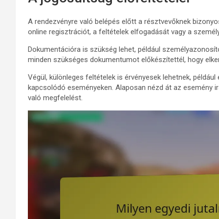
A rendezvényre való belépés előtt a résztvevőknek bizonyos e
online regisztrációt, a feltételek elfogadását vagy a szem
Dokumentációra is szükség lehet, például személyazonosít
minden szükséges dokumentumot előkészítettél, hogy elkerü
Végül, különleges feltételek is érvényesek lehetnek, például
kapcsolódó eseményeken. Alaposan nézd át az esemény irán
való megfelelést.