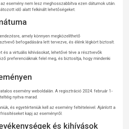
el az esemény nem lesz meghosszabbítva ezen dátumok után.
tozott idő alatt felkínált lehetőségeket.
rmátuma
rendezésre, amely könnyen megközelíthető
tvevő befogadására lett tervezve, és élénk légkört biztosít.
s a virtuális kihívásokat, lehetővé téve a résztvevők
ő preferenciáknak felel meg, és biztosítja, hogy mindenki
eseményen
ivatalos esemény weboldalán. A regisztráció 2024. február 1-
teltéig nyitva marad.
iük, és egyetérteniük kell az esemény feltételeivel. Ajánlott a
 frissítéseket kapj az eseményről.
evékenységek és kihívások