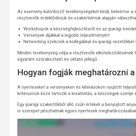
Az esemény különböző tevékenységeket kínál, beleértve a 
résztvevők érdeklődésük és szakértelmük alapján választha
Workshopok a készségfejlesztésről és az iparági trende
Versenyek díjakkal a legjobb teljesítményért
Networking szekciók a kollégákkal és iparági vezetőkke
Minden tevékenység célja a résztvevők elköteleződésének 
egyaránt szórakoztató és oktató jellegű.
Hogyan fogják meghatározni a
A nyerteseket a versenyeken és kihívásokon nyújtott teljesí
kritériumok közé tartozik a kreativitás, a készségek szintje
Egy iparági szakértőkből álló zsűri értékeli a benyújtott an
is szerepet játszhatnak egyes nyertesek meghatározásában, 