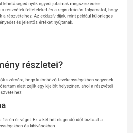
l lehetőséged nyílik egyedi jutalmak megszerzésére
 a részvételi feltételeket és a regisztrációs folyamatot, hogy
 a részvételhez. Az exkluzív díjak, mint például különleges
ényedet és jelentős értéket nyújtanak.
mény részletei?
evők számára, hogy különböző tevékenységekben vegyenek
rtam alatt zajlik egy kijelölt helyszínen, ahol a részvételi
részvételhez.
ma
15-én ér véget. Ez a két hét elegendő időt biztosít a
enységekben és kihívásokban.