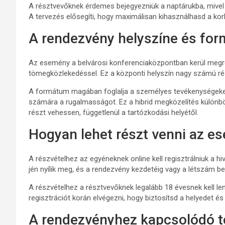
A résztvevőknek érdemes bejegyezniük a naptárukba, miv
A tervezés elősegíti, hogy maximálisan kihasználhasd a korlá
A rendezvény helyszíne és fo
Az esemény a belvárosi konferenciaközpontban kerül meg
tömegközlekedéssel. Ez a központi helyszín nagy számú rész
A formátum magában foglalja a személyes tevékenységeket é
számára a rugalmasságot. Ez a hibrid megközelítés különböz
részt vehessen, függetlenül a tartózkodási helyétől.
Hogyan lehet részt venni az 
A részvételhez az egyéneknek online kell regisztrálniuk a h
jén nyílik meg, és a rendezvény kezdetéig vagy a létszám be
A részvételhez a résztvevőknek legalább 18 évesnek kell lenn
regisztrációt korán elvégezni, hogy biztosítsd a helyedet és
A rendezvényhez kapcsolódó t