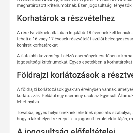
meghatározott kritériumoknak. Ezen jogosultsági tényezők
Korhatárok a részvételhez
A résztvevőknek általában legalább 18 évesnek kell lenniü
teheti a 16 vagy 17 évesek részvételét szülői beleegyezéss
konkrét korhatárokat.
A fiatalabb közönséget célzó események esetében a korhat
jogosultsági kritériumokat. Egyes esetekben a korhatárokat 
Földrajzi korlátozások a részt
A földrajzi korlátozások gyakran érvényben vannak, amelyek
korlátozzák. Például egy esemény csak az Egyesült Államo
lehet nyitva.
Továbbá, egyes helyszíneknek lehetnek speciális szabályai, 
hogy a lakóhelyed szerepel-e a jogosult területek listáján, m
A jogosultság előfeltételei