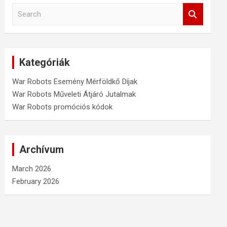
S
e
a
r
c
Kategóriák
h
War Robots Esemény Mérföldkő Díjak
War Robots Műveleti Átjáró Jutalmak
War Robots promóciós kódok
Archívum
March 2026
February 2026