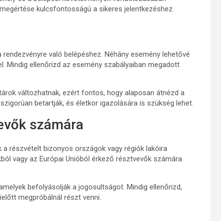
 megértése kulcsfontosságú a sikeres jelentkezéshez.
k a rendezvényre való belépéshez. Néhány esemény lehetővé
el. Mindig ellenőrizd az esemény szabályaiban megadott
árok változhatnak, ezért fontos, hogy alaposan átnézd a
szigorúan betartják, és életkor igazolására is szükség lehet.
vevők számára
 a részvételt bizonyos országok vagy régiók lakóira
kból vagy az Európai Unióból érkező résztvevők számára
amelyek befolyásolják a jogosultságot. Mindig ellenőrizd,
ielőtt megpróbálnál részt venni.