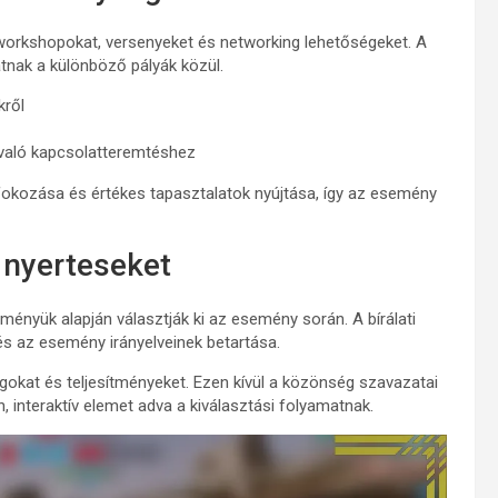
workshopokat, versenyeket és networking lehetőségeket. A
tnak a különböző pályák közül.
kről
l való kapcsolatteremtéshez
fokozása és értékes tapasztalatok nyújtása, így az esemény
 nyerteseket
tményük alapján választják ki az esemény során. A bírálati
 és az esemény irányelveinek betartása.
yagokat és teljesítményeket. Ezen kívül a közönség szavazatai
interaktív elemet adva a kiválasztási folyamatnak.