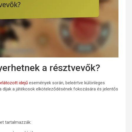
yerhetnek a résztvevők?
rlátozott idejű
események során, beleértve különleges
k a díjak a játékosok elköteleződésének fokozására és jelentős
et tartalmazzák: