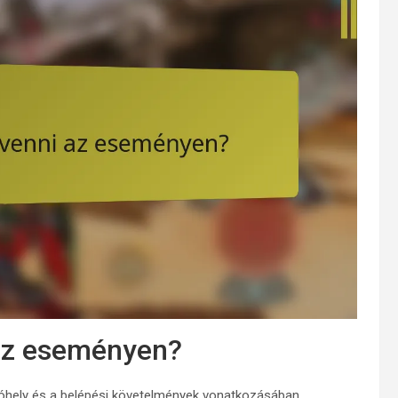
 az eseményen?
akóhely és a belépési követelmények vonatkozásában