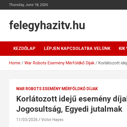
Skip
Thursday, June 18, 2026
to
content
felegyhazitv.hu
KEZDŐLAP
LÉPJEN KAPCSOLATBA VELÜNK
KIK
Home
War Robots Esemény Mérföldkő Díjak
Korlátozott ide
WAR ROBOTS ESEMÉNY MÉRFÖLDKŐ DÍJAK
Korlátozott idejű esemény díja
Jogosultság, Egyedi jutalmak
11/03/2026
Victor Hayes