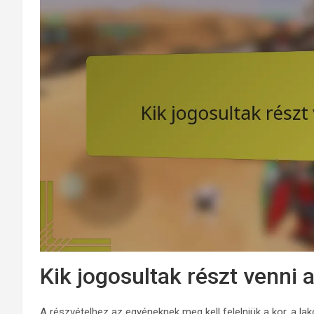
Kik jogosultak részt venni
A részvételhez az egyéneknek meg kell felelniük a kor, a l