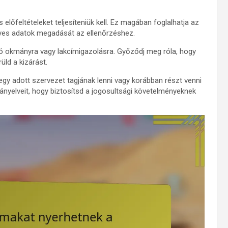
lőfeltételeket teljesíteniük kell. Ez magában foglalhatja az
élyes adatok megadását az ellenőrzéshez.
ó okmányra vagy lakcímigazolásra. Győződj meg róla, hogy
ld a kizárást.
 egy adott szervezet tagjának lenni vagy korábban részt venni
yelveit, hogy biztosítsd a jogosultsági követelményeknek