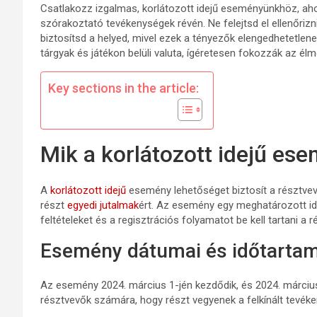
Csatlakozz izgalmas, korlátozott idejű eseményünkhöz, aho
szórakoztató tevékenységek révén. Ne felejtsd el ellenőrizni
biztosítsd a helyed, mivel ezek a tényezők elengedhetetlenek
tárgyak és játékon belüli valuta, ígéretesen fokozzák az élm
Key sections in the article:
Mik a korlátozott idejű ese
A
korlátozott idejű
esemény lehetőséget biztosít a résztv
részt
egyedi jutalmak
ért. Az esemény egy meghatározott időta
feltételeket és a regisztrációs folyamatot be kell tartani a 
Esemény dátumai és időtarta
Az esemény 2024. március 1-jén kezdődik, és 2024. március 
résztvevők számára, hogy részt vegyenek a felkínált tevék