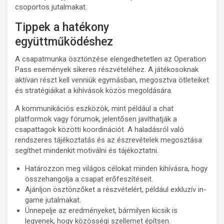
csoportos jutalmakat.
Tippek a hatékony
együttműködéshez
A csapatmunka ösztönzése elengedhetetlen az Operation
Pass események sikeres részvételéhez. A játékosoknak
aktívan részt kell venniük egymásban, megosztva ötleteiket
és stratégiáikat a kihívások közös megoldására.
A kommunikációs eszközök, mint például a chat
platformok vagy fórumok, jelentősen javíthatják a
csapattagok közötti koordinációt. A haladásról való
rendszeres tájékoztatás és az észrevételek megosztása
segíthet mindenkit motiválni és tájékoztatni.
Határozzon meg világos célokat minden kihívásra, hogy
összehangolja a csapat erőfeszítéseit.
Ajánljon ösztönzőket a részvételért, például exkluzív in-
game jutalmakat.
Ünnepelje az eredményeket, bármilyen kicsik is
legyenek, hogy közösségi szellemet építsen.