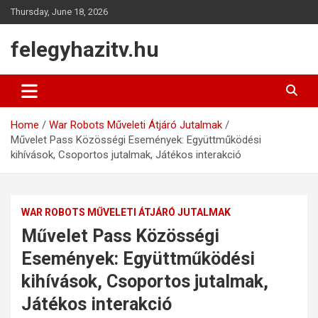
Skip
Thursday, June 18, 2026
to
content
felegyhazitv.hu
Home
War Robots Műveleti Átjáró Jutalmak
Művelet Pass Közösségi Események: Együttműködési
kihívások, Csoportos jutalmak, Játékos interakció
WAR ROBOTS MŰVELETI ÁTJÁRÓ JUTALMAK
Művelet Pass Közösségi
Események: Együttműködési
kihívások, Csoportos jutalmak,
Játékos interakció