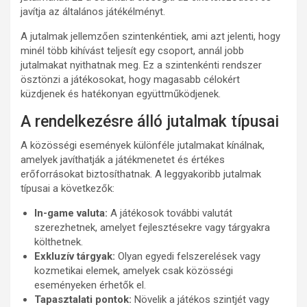
javítja az általános játékélményt.
A jutalmak jellemzően szintenkéntiek, ami azt jelenti, hogy
minél több kihívást teljesít egy csoport, annál jobb
jutalmakat nyithatnak meg. Ez a szintenkénti rendszer
ösztönzi a játékosokat, hogy magasabb célokért
küzdjenek és hatékonyan együttműködjenek.
A rendelkezésre álló jutalmak típusai
A közösségi események különféle jutalmakat kínálnak,
amelyek javíthatják a játékmenetet és értékes
erőforrásokat biztosíthatnak. A leggyakoribb jutalmak
típusai a következők:
In-game valuta:
A játékosok további valutát
szerezhetnek, amelyet fejlesztésekre vagy tárgyakra
költhetnek.
Exkluzív tárgyak:
Olyan egyedi felszerelések vagy
kozmetikai elemek, amelyek csak közösségi
eseményeken érhetők el.
Tapasztalati pontok:
Növelik a játékos szintjét vagy