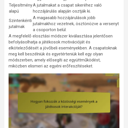
Teljesítmény
A jutalmakat a csapat sikeréhez való
alapú
hozzájárulás alapján osztják ki.
A magasabb hozzájárulások jobb
Szintenkénti
jutalmakhoz vezetnek, ösztönözve a versenyt
jutalmak
a csoporton belül.
A megfelelő elosztási módszer kiválasztása jelentősen
befolyásolhatja a játékosok motivációját és
elköteleződését a jövőbeli eseményekben. A csapatoknak
meg kell beszélniük és egyetérteniük kell egy olyan
módszerben, amely elősegíti az együttműködést,
miközben elismeri az egyéni erőfeszítéseket.