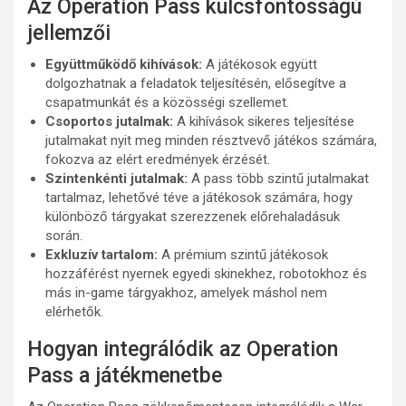
Az Operation Pass kulcsfontosságú
jellemzői
Együttműködő kihívások:
A játékosok együtt
dolgozhatnak a feladatok teljesítésén, elősegítve a
csapatmunkát és a közösségi szellemet.
Csoportos jutalmak:
A kihívások sikeres teljesítése
jutalmakat nyit meg minden résztvevő játékos számára,
fokozva az elért eredmények érzését.
Szintenkénti jutalmak:
A pass több szintű jutalmakat
tartalmaz, lehetővé téve a játékosok számára, hogy
különböző tárgyakat szerezzenek előrehaladásuk
során.
Exkluzív tartalom:
A prémium szintű játékosok
hozzáférést nyernek egyedi skinekhez, robotokhoz és
más in-game tárgyakhoz, amelyek máshol nem
elérhetők.
Hogyan integrálódik az Operation
Pass a játékmenetbe