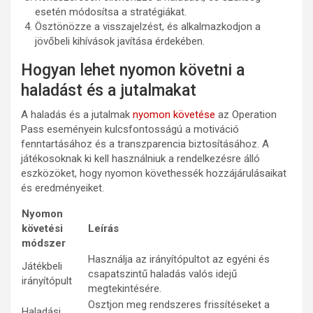
esetén módosítsa a stratégiákat.
Ösztönözze a visszajelzést, és alkalmazkodjon a
jövőbeli kihívások javítása érdekében.
Hogyan lehet nyomon követni a
haladást és a jutalmakat
A haladás és a jutalmak
nyomon követése
az Operation
Pass eseményein kulcsfontosságú a motiváció
fenntartásához és a transzparencia biztosításához. A
játékosoknak ki kell használniuk a rendelkezésre álló
eszközöket, hogy nyomon követhessék hozzájárulásaikat
és eredményeiket.
Nyomon
követési
Leírás
módszer
Használja az irányítópultot az egyéni és
Játékbeli
csapatszintű haladás valós idejű
irányítópult
megtekintésére.
Osztjon meg rendszeres frissítéseket a
Haladási