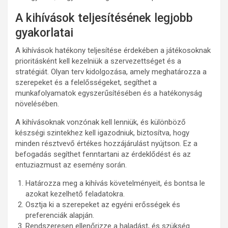
A kihívások teljesítésének legjobb
gyakorlatai
A kihívások hatékony teljesítése érdekében a játékosoknak
prioritásként kell kezelniük a szervezettséget és a
stratégiát. Olyan terv kidolgozása, amely meghatározza a
szerepeket és a felelősségeket, segíthet a
munkafolyamatok egyszerűsítésében és a hatékonyság
növelésében.
A kihívásoknak vonzónak kell lenniük, és különböző
készségi szintekhez kell igazodniuk, biztosítva, hogy
minden résztvevő értékes hozzájárulást nyújtson. Ez a
befogadás segíthet fenntartani az érdeklődést és az
entuziazmust az esemény során.
Határozza meg a kihívás követelményeit, és bontsa le
azokat kezelhető feladatokra.
Osztja ki a szerepeket az egyéni erősségek és
preferenciák alapján.
Rendszeresen ellenőrizze a haladást, és szükség