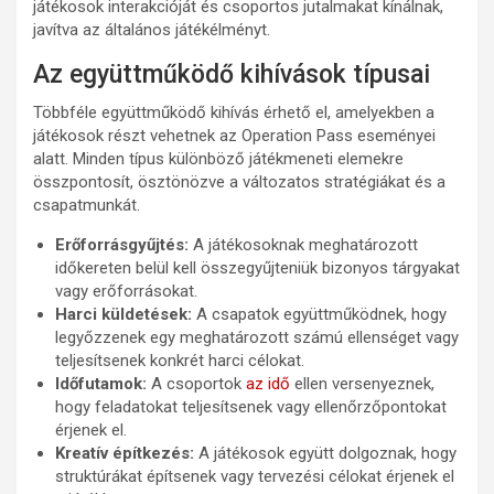
játékosok interakcióját és csoportos jutalmakat kínálnak,
javítva az általános játékélményt.
Az együttműködő kihívások típusai
Többféle együttműködő kihívás érhető el, amelyekben a
játékosok részt vehetnek az Operation Pass eseményei
alatt. Minden típus különböző játékmeneti elemekre
összpontosít, ösztönözve a változatos stratégiákat és a
csapatmunkát.
Erőforrásgyűjtés:
A játékosoknak meghatározott
időkereten belül kell összegyűjteniük bizonyos tárgyakat
vagy erőforrásokat.
Harci küldetések:
A csapatok együttműködnek, hogy
legyőzzenek egy meghatározott számú ellenséget vagy
teljesítsenek konkrét harci célokat.
Időfutamok:
A csoportok
az idő
ellen versenyeznek,
hogy feladatokat teljesítsenek vagy ellenőrzőpontokat
érjenek el.
Kreatív építkezés:
A játékosok együtt dolgoznak, hogy
struktúrákat építsenek vagy tervezési célokat érjenek el