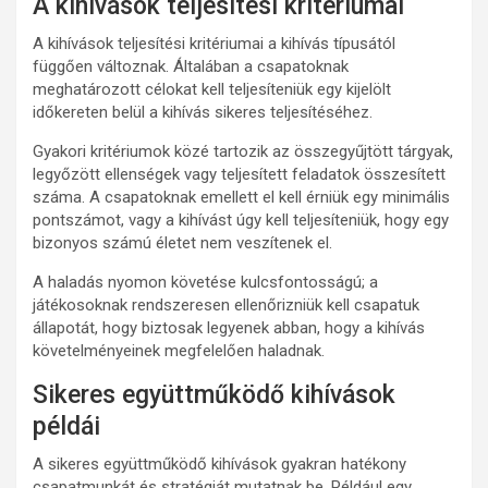
A kihívások teljesítési kritériumai
A kihívások teljesítési kritériumai a kihívás típusától
függően változnak. Általában a csapatoknak
meghatározott célokat kell teljesíteniük egy kijelölt
időkereten belül a kihívás sikeres teljesítéséhez.
Gyakori kritériumok közé tartozik az összegyűjtött tárgyak,
legyőzött ellenségek vagy teljesített feladatok összesített
száma. A csapatoknak emellett el kell érniük egy minimális
pontszámot, vagy a kihívást úgy kell teljesíteniük, hogy egy
bizonyos számú életet nem veszítenek el.
A haladás nyomon követése kulcsfontosságú; a
játékosoknak rendszeresen ellenőrizniük kell csapatuk
állapotát, hogy biztosak legyenek abban, hogy a kihívás
követelményeinek megfelelően haladnak.
Sikeres együttműködő kihívások
példái
A sikeres együttműködő kihívások gyakran hatékony
csapatmunkát és stratégiát mutatnak be. Például egy