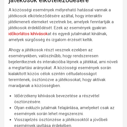
játékosok elköteleződésére
A közösségi események mélyreható hatással vannak a
játékosok elköteleződésére azáltal, hogy interaktív
játékmeneti elemeket vezetnek be, amelyek fenntartják a
játékosok érdeklődését. Ezek az események gyakran
időkorlátos kihívások
at és egyedi jutalmakat kínálnak,
amelyek sürgősség és izgalom érzését keltik.
Ahogy a játékosok részt vesznek ezekben az
eseményekben, valószínűbb, hogy rendszeresen
bejelentkeznek és interakcióba lépnek a játékkal, ami növeli
a megtartási arányokat. A közösségi események során
kialakított közös célok szintén céltudatosságot
teremtenek, ösztönözve a játékosokat, hogy aktívak
maradjanak a közösségben.
Időérzékeny kihívások bevezetése a részvétel
ösztönzésére.
Olyan exkluzív jutalmak felajánlása, amelyeket csak az
események során lehet megszerezni.
Visszajelzés ösztönzése a játékosoktól a jövőbeli
események javítása érdekében.