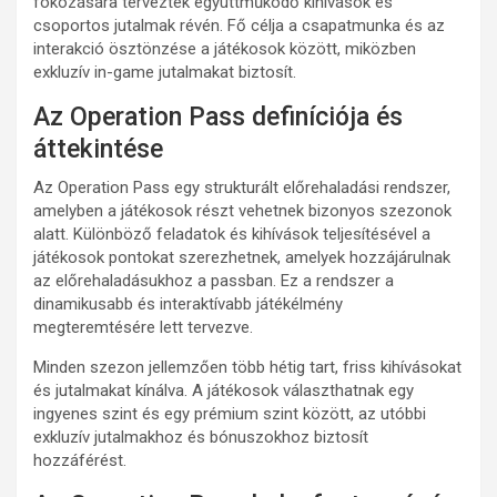
fokozására terveztek együttműködő kihívások és
csoportos jutalmak révén. Fő célja a csapatmunka és az
interakció ösztönzése a játékosok között, miközben
exkluzív in-game jutalmakat biztosít.
Az Operation Pass definíciója és
áttekintése
Az Operation Pass egy strukturált előrehaladási rendszer,
amelyben a játékosok részt vehetnek bizonyos szezonok
alatt. Különböző feladatok és kihívások teljesítésével a
játékosok pontokat szerezhetnek, amelyek hozzájárulnak
az előrehaladásukhoz a passban. Ez a rendszer a
dinamikusabb és interaktívabb játékélmény
megteremtésére lett tervezve.
Minden szezon jellemzően több hétig tart, friss kihívásokat
és jutalmakat kínálva. A játékosok választhatnak egy
ingyenes szint és egy prémium szint között, az utóbbi
exkluzív jutalmakhoz és bónuszokhoz biztosít
hozzáférést.