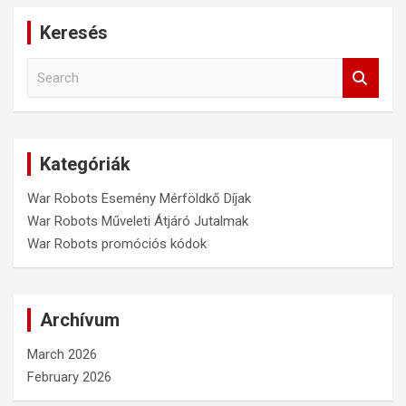
Keresés
S
e
a
r
c
Kategóriák
h
War Robots Esemény Mérföldkő Díjak
War Robots Műveleti Átjáró Jutalmak
War Robots promóciós kódok
Archívum
March 2026
February 2026