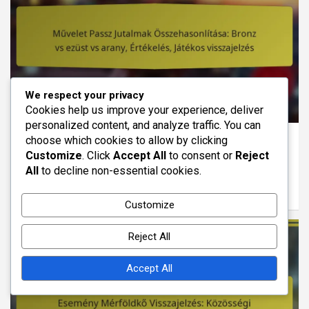
We respect your privacy
Cookies help us improve your experience, deliver
WAR ROBOTS MŰVELETI ÁTJÁRÓ JUTALMAK
personalized content, and analyze traffic. You can
choose which cookies to allow by clicking
Művelet Passz Jutalmak Összehasonlítása:
Customize
. Click
Accept All
to consent or
Reject
Bronz vs ezüst vs arany, Értékelés, Játékos
All
to decline non-essential cookies.
visszajelzés
11/03/2026
Victor Hayes
Customize
Reject All
Accept All