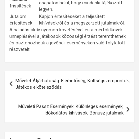
csapaton belül, hogy mindenki tájékozott
frissítések
legyen.
Jutalom
Kapjon értesítéseket a teljesített
értesítések
kihívásokról és a megszerzett jutalmakról.
A haladás aktív nyomon követésével és a mérföldkövek
ünneplésével a játékosok közösségi érzést teremthetnek,
és ösztönözhetik a jövőbeli eseményeken való folytatott
részvételt.
Post
Művelet Átjárhatóság: Elérhetőség, Költségszempontok,
navigation
Játékos elköteleződés
Műveleti Passz Események: Különleges események,
Időkorlátos kihívások, Bónusz jutalmak