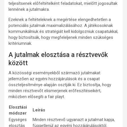
teljesítsenek előfeltételként feladatokat, mielőtt jogosultak
lennének a jutalmakra.
Ezeknek a feltételeknek a megértése elengedhetetlen a
potenciális jutalmak maximalizálásához. A játékosoknak
kommunikálniuk és stratégiát kell kidolgozniuk csapatukkal,
hogy biztosítsák, hogy megfeleljenek minden szükséges
kritériumnak.
A jutalmak elosztása a résztvevők
között
A közösségi eseményekből származó jutalmakat
jellemzően az egyéni hozzájárulások és a csapat
összteljesítménye alapján osztják ki. Ez biztosítja, hogy
minden résztvevőt elismerjenek erőfeszítéseikért,
miközben elősegíti a fair playt.
Elosztási
Leírás
módszer
Egységes
Minden résztvevő ugyanazt a jutalmat kapja,
elosztás
függetlenül az egyéni hozzájárulásoktól.