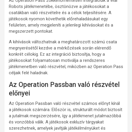
Az Operation Pass zökkenőmentesen integrálódik a War
Robots játékmenetébe, ösztönözve a játékosokat a
csatákban való részvételre és a célok teljesítésére. A
játékosok nyomon követhetik előrehaladásukat egy
felületen, amely megjeleníti a jelenlegi kihívásokat és a
megszerzett pontokat.
A kihívások változhatnak a meghatározott számú csata
megnyerésétől kezdve a mérkőzések során elérendő
konkrét célokig. Ez az integráció biztosítja, hogy a
játékosokat folyamatosan motiválja a rendszeres
játékmenetben való részvétel, miközben az Operation Pass
céljaik felé haladnak.
Az Operation Passban való részvétel
előnyei
Az Operation Passban való részvétel számos előnyt kínál
a játékosok számára. Először is, strukturált módot biztosít
a jutalmak megszerzésére, így a játékmenet jutalmazóbbá
és vonzóbbá válik. A játékosok exkluzív tárgyakat
szerezhetnek, amelyek javítják játékélményüket és