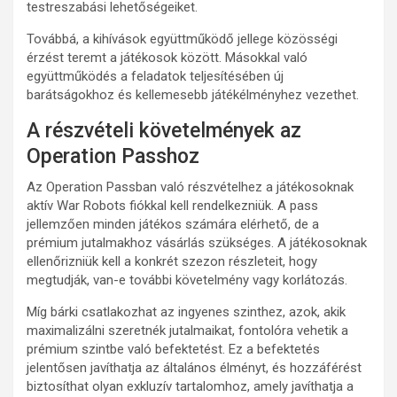
testreszabási lehetőségeiket.
Továbbá, a kihívások együttműködő jellege közösségi
érzést teremt a játékosok között. Másokkal való
együttműködés a feladatok teljesítésében új
barátságokhoz és kellemesebb játékélményhez vezethet.
A részvételi követelmények az
Operation Passhoz
Az Operation Passban való részvételhez a játékosoknak
aktív War Robots fiókkal kell rendelkezniük. A pass
jellemzően minden játékos számára elérhető, de a
prémium jutalmakhoz vásárlás szükséges. A játékosoknak
ellenőrizniük kell a konkrét szezon részleteit, hogy
megtudják, van-e további követelmény vagy korlátozás.
Míg bárki csatlakozhat az ingyenes szinthez, azok, akik
maximalizálni szeretnék jutalmaikat, fontolóra vehetik a
prémium szintbe való befektetést. Ez a befektetés
jelentősen javíthatja az általános élményt, és hozzáférést
biztosíthat olyan exkluzív tartalomhoz, amely javíthatja a