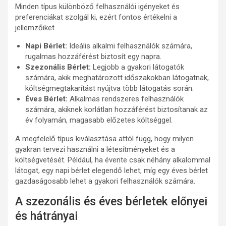
Minden típus különböző felhasználói igényeket és
preferenciákat szolgál ki, ezért fontos értékelni a
jellemzőiket.
Napi Bérlet:
Ideális alkalmi felhasználók számára,
rugalmas hozzáférést biztosít egy napra.
Szezonális Bérlet:
Legjobb a gyakori látogatók
számára, akik meghatározott időszakokban látogatnak,
költségmegtakarítást nyújtva több látogatás során.
Éves Bérlet:
Alkalmas rendszeres felhasználók
számára, akiknek korlátlan hozzáférést biztosítanak az
év folyamán, magasabb előzetes költséggel.
A megfelelő típus kiválasztása attól függ, hogy milyen
gyakran tervezi használni a létesítményeket és a
költségvetését. Például, ha évente csak néhány alkalommal
látogat, egy napi bérlet elegendő lehet, míg egy éves bérlet
gazdaságosabb lehet a gyakori felhasználók számára.
A szezonális és éves bérletek előnyei
és hátrányai