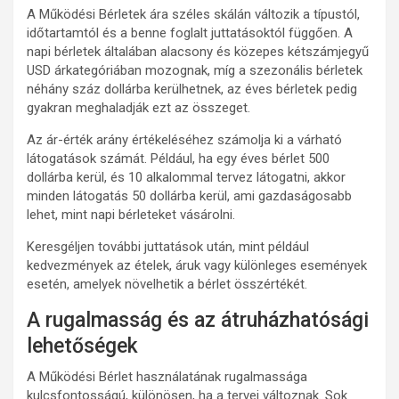
A Működési Bérletek ára széles skálán változik a típustól,
időtartamtól és a benne foglalt juttatásoktól függően. A
napi bérletek általában alacsony és közepes kétszámjegyű
USD árkategóriában mozognak, míg a szezonális bérletek
néhány száz dollárba kerülhetnek, az éves bérletek pedig
gyakran meghaladják ezt az összeget.
Az ár-érték arány értékeléséhez számolja ki a várható
látogatások számát. Például, ha egy éves bérlet 500
dollárba kerül, és 10 alkalommal tervez látogatni, akkor
minden látogatás 50 dollárba kerül, ami gazdaságosabb
lehet, mint napi bérleteket vásárolni.
Keresgéljen további juttatások után, mint például
kedvezmények az ételek, áruk vagy különleges események
esetén, amelyek növelhetik a bérlet összértékét.
A rugalmasság és az átruházhatósági
lehetőségek
A Működési Bérlet használatának rugalmassága
kulcsfontosságú, különösen, ha a tervei változnak. Sok