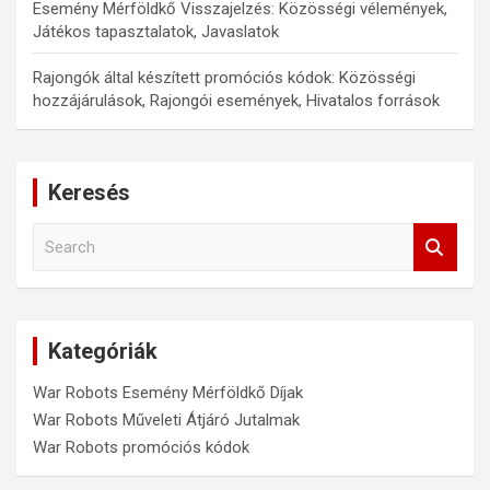
Esemény Mérföldkő Visszajelzés: Közösségi vélemények,
Játékos tapasztalatok, Javaslatok
Rajongók által készített promóciós kódok: Közösségi
hozzájárulások, Rajongói események, Hivatalos források
Keresés
S
e
a
r
c
Kategóriák
h
War Robots Esemény Mérföldkő Díjak
War Robots Műveleti Átjáró Jutalmak
War Robots promóciós kódok