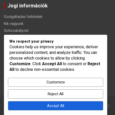
Jogi információk
Szolgáltatási feltételek
Kik vagyunk
Sütiszabályzat
Lépjen kapcsolatba velünk
We respect your privacy
Az Ön adatvédelme
Cookies help us improve your experience, deliver
personalized content, and analyze traffic. You can
Kategóriák
choose which cookies to allow by clicking
Customize
. Click
Accept All
to consent or
Reject
All
to decline non-essential cookies.
War Robots Esemény Mérföldkő Díjak
War Robots Műveleti Átjáró Jutalmak
Customize
War Robots promóciós kódok
Reject All
Accept All
Copyright © 2026
felegyhazitv.hu
Theme by:
Theme Horse
Proudly Powered by:
WordPress