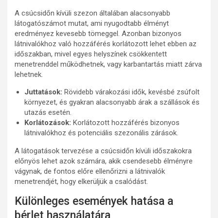
A csúcsidőn kívüli szezon általában alacsonyabb
látogatószámot mutat, ami nyugodtabb élményt
eredményez kevesebb tömeggel. Azonban bizonyos
látnivalókhoz való hozzáférés korlátozott lehet ebben az
időszakban, mivel egyes helyszínek csökkentett
menetrenddel működhetnek, vagy karbantartás miatt zárva
lehetnek.
Juttatások:
Rövidebb várakozási idők, kevésbé zsúfolt
környezet, és gyakran alacsonyabb árak a szállások és
utazás esetén.
Korlátozások:
Korlátozott hozzáférés bizonyos
látnivalókhoz és potenciális szezonális zárások.
A látogatások tervezése a csúcsidőn kívüli időszakokra
előnyös lehet azok számára, akik csendesebb élményre
vágynak, de fontos előre ellenőrizni a látnivalók
menetrendjét, hogy elkerüljük a csalódást.
Különleges események hatása a
bérlet használatára