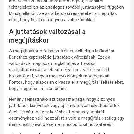
ára 90 és 120 dollár között mozoghat, a konkrét
feltételektől és az esetleges további juttatásoktól függően.
Mindig ellenőrizze az árképzési részleteket a megújítás
előtt, hogy tisztában legyen a változásokkal.
A juttatások változásai a
megújításkor
A megújításkor a felhasználók észlelhetik a Működési
Bérlethez kapcsolódó juttatások változásait. Ezek a
változások magukban foglalhatják a további
szolgáltatásokat, a létesítményekhez való frissített
hozzáférést, vagy a meglévő előnyök módosításait.
Fontos, hogy alaposan olvassa el a megújítási feltételeket,
hogy megértse, mi van benne.
Néhány felhasználó azt tapasztalhatja, hogy bizonyos
juttatások kibővültek vagy új ajánlatokkal helyettesítették
őket. Például, ha egy korábbi juttatás egy konkrét
eseményhez való hozzáférés volt, a megújítás esetleg egy
másik, exkluzívabb eseményhez biztosít hozzáférést.