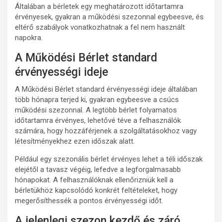
Általában a bérletek egy meghatározott időtartamra
érvényesek, gyakran a működési szezonnal egybeesve, és
eltérő szabályok vonatkozhatnak a fel nem használt
napokra.
A Működési Bérlet standard
érvényességi ideje
A Működési Bérlet standard érvényességi ideje általában
több hónapra terjed ki, gyakran egybeesve a csúcs
működési szezonnal. A legtöbb bérlet folyamatos
időtartamra érvényes, lehetővé téve a felhasználók
számára, hogy hozzáférjenek a szolgáltatásokhoz vagy
létesítményekhez ezen időszak alatt.
Például egy szezonális bérlet érvényes lehet a téli időszak
elejétől a tavasz végéig, lefedve a legforgalmasabb
hónapokat. A felhasználóknak ellenőrizniük kell a
bérletükhöz kapcsolódó konkrét feltételeket, hogy
megerősíthessék a pontos érvényességi időt.
A jelenlegi szezon kezdő és záró