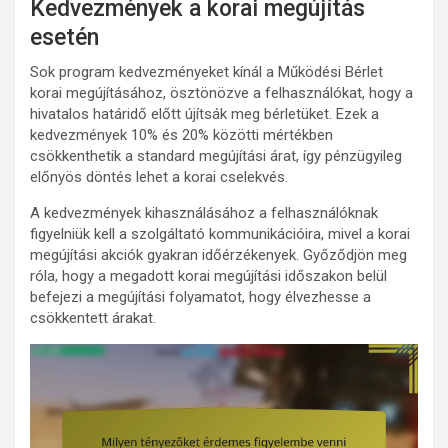
Kedvezmények a korai megújítás
esetén
Sok program kedvezményeket kínál a Működési Bérlet
korai megújításához, ösztönözve a felhasználókat, hogy a
hivatalos határidő előtt újítsák meg bérletüket. Ezek a
kedvezmények 10% és 20% közötti mértékben
csökkenthetik a standard megújítási árat, így pénzügyileg
előnyös döntés lehet a korai cselekvés.
A kedvezmények kihasználásához a felhasználóknak
figyelniük kell a szolgáltató kommunikációira, mivel a korai
megújítási akciók gyakran időérzékenyek. Győződjön meg
róla, hogy a megadott korai megújítási időszakon belül
befejezi a megújítási folyamatot, hogy élvezhesse a
csökkentett árakat.