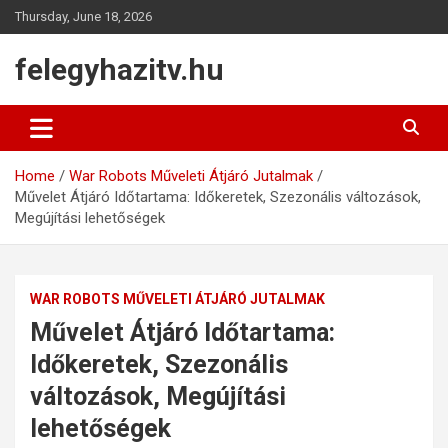
Skip
Thursday, June 18, 2026
to
content
felegyhazitv.hu
Home
War Robots Műveleti Átjáró Jutalmak
Művelet Átjáró Időtartama: Időkeretek, Szezonális változások,
Megújítási lehetőségek
WAR ROBOTS MŰVELETI ÁTJÁRÓ JUTALMAK
Művelet Átjáró Időtartama:
Időkeretek, Szezonális
változások, Megújítási
lehetőségek