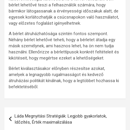
bérlet lehetővé teszi a felhasználók számára, hogy
bármikor látogassanak a érvényességi időszakuk alatt, de
egyesek korlátozhatják a csúcsnapokon való használatot,
vagy előzetes foglalást igényelhetnek.
A bérlet átruházhatósága szintén fontos szempont.
Néhány bérlet lehetővé teheti, hogy a bérletet átadja egy
másik személynek, ami hasznos lehet, ha ön nem tudja
használni. Ellenőrizze a bérlettípusok konkrét feltételeit és
kikötéseit, hogy megértse ezeket a lehetőségeket.
Bérlet kiválasztásakor előnyben részesítse azokat,
amelyek a legnagyobb rugalmasságot és kedvező
átruházási politikát kínálnak, hogy a legtöbbet hozhassa ki
befektetéséből.
Post
Láda Megnyitási Stratégiák: Legjobb gyakorlatok,
navigation
Időzítés, Érték maximalizálása