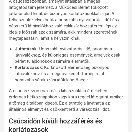
A csúcsszezonban, amelyet általában a magas
látogatószám jellemez, a Működési Bérlet fokozott
juttatásokat kínál, de bizonyos korlátozásokkal is jár. A
felhasználók élvezhetik a hosszabb nyitvatartási időt és a
népszerű látnivalókhoz való exkluzív hozzáférést, így ez
ideális időszak azok számára, akik mindent szeretnének
megtapasztalni, amit a helyszín kínál.
Juttatások:
Hosszabb nyitvatartási idő, prioritás a
látnivalókhoz, és különleges események, amelyek csak
bérlet tulajdonosok számára elérhetők.
Korlátozások:
Korlátozott elérhetőség bizonyos
látnivalókhoz és a megnövekedett tömeg miatt
hosszabb várakozási idők lehetősége.
A csúcsszezon maximális kihasználása érdekében
érdemes hétköznapokon vagy kora reggel látogatni, amikor
a tömeg általában kisebb. Ez a stratégia javíthatja az
általános élményt és csökkentheti a várakozási időt.
Csúcsidőn kívüli hozzáférés és
korlátozások