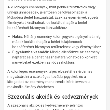
A különleges események, mint például fesztiválok vagy
ünnepi ünnepségek, jelentősen befolyásolhatják a
Működési Bérlet használatát. Ezek az események egyedi
élményeket kínálhatnak, de korlátozhatják a bérlet
hozzáférését bizonyos látnivalókhoz.
Hatás:
Néhány esemény külön jegyeket igényelhet, míg
mások korlátozhatják a bérlet tulajdonosok
hozzáférését bizonyos területekhez vagy élményekhez.
Figyelembe veendők:
Mindig ellenőrizze az esemény
naptárát és a bérlet használatára vonatkozó konkrét
irányelveket ezekben az időszakokban.
A különleges események teljes élvezetéhez érdemes
megvásárolni a szükséges további jegyeket, és a
látogatást az esemény menetrendje köré tervezni a
maximális élmény érdekében.
Szezonális akciók és kedvezmények
A szezonális akciók és kedvezmények jelentős