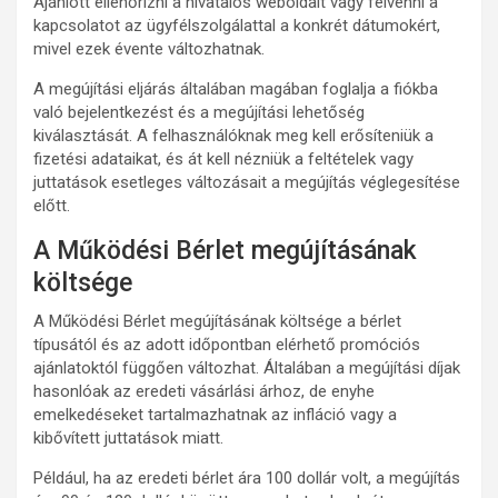
Ajánlott ellenőrizni a hivatalos weboldalt vagy felvenni a
kapcsolatot az ügyfélszolgálattal a konkrét dátumokért,
mivel ezek évente változhatnak.
A megújítási eljárás általában magában foglalja a fiókba
való bejelentkezést és a megújítási lehetőség
kiválasztását. A felhasználóknak meg kell erősíteniük a
fizetési adataikat, és át kell nézniük a feltételek vagy
juttatások esetleges változásait a megújítás véglegesítése
előtt.
A Működési Bérlet megújításának
költsége
A Működési Bérlet megújításának költsége a bérlet
típusától és az adott időpontban elérhető promóciós
ajánlatoktól függően változhat. Általában a megújítási díjak
hasonlóak az eredeti vásárlási árhoz, de enyhe
emelkedéseket tartalmazhatnak az infláció vagy a
kibővített juttatások miatt.
Például, ha az eredeti bérlet ára 100 dollár volt, a megújítás