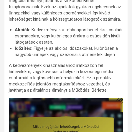
megtakarítást nyújthatnak a Működési Bérlet
tulajdonosainak. Ezek az ajánlatok gyakran egybeesnek az
ünnepekkel vagy különleges eseményekkel, így kiváló
lehetőséget kínálnak a költségtudatos látogatók számára.
Akciók:
Kedvezmények a többnapos bérletekre, családi
csomagokra, vagy különleges árakra a csúcsidőn kívüli
látogatások esetén.
Időzítés:
Figyelje az akciós időszakokat, különösen a
nagyobb ünnepek vagy szezonális átmenetek idején.
A kedvezmények kihasználásához iratkozzon fel
hírlevelekre, vagy kövesse a helyszín közösségi média
csatornáit a legfrissebb információkért. Ez a proaktív
megközelítés jelentős megtakarításhoz vezethet, és
javíthatja az általános élményt a Működési Bérlettel.