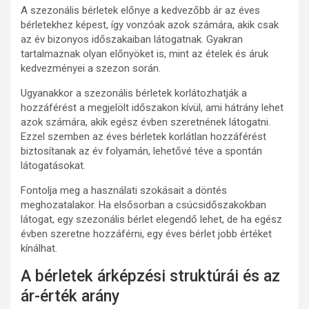
A szezonális bérletek előnye a kedvezőbb ár az éves
bérletekhez képest, így vonzóak azok számára, akik csak
az év bizonyos időszakaiban látogatnak. Gyakran
tartalmaznak olyan előnyöket is, mint az ételek és áruk
kedvezményei a szezon során.
Ugyanakkor a szezonális bérletek korlátozhatják a
hozzáférést a megjelölt időszakon kívül, ami hátrány lehet
azok számára, akik egész évben szeretnének látogatni.
Ezzel szemben az éves bérletek korlátlan hozzáférést
biztosítanak az év folyamán, lehetővé téve a spontán
látogatásokat.
Fontolja meg a használati szokásait a döntés
meghozatalakor. Ha elsősorban a csúcsidőszakokban
látogat, egy szezonális bérlet elegendő lehet, de ha egész
évben szeretne hozzáférni, egy éves bérlet jobb értéket
kínálhat.
A bérletek árképzési struktúrái és az
ár-érték arány