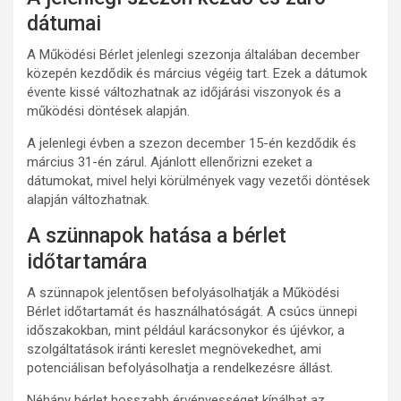
dátumai
A Működési Bérlet jelenlegi szezonja általában december
közepén kezdődik és március végéig tart. Ezek a dátumok
évente kissé változhatnak az időjárási viszonyok és a
működési döntések alapján.
A jelenlegi évben a szezon december 15-én kezdődik és
március 31-én zárul. Ajánlott ellenőrizni ezeket a
dátumokat, mivel helyi körülmények vagy vezetői döntések
alapján változhatnak.
A szünnapok hatása a bérlet
időtartamára
A szünnapok jelentősen befolyásolhatják a Működési
Bérlet időtartamát és használhatóságát. A csúcs ünnepi
időszakokban, mint például karácsonykor és újévkor, a
szolgáltatások iránti kereslet megnövekedhet, ami
potenciálisan befolyásolhatja a rendelkezésre állást.
Néhány bérlet hosszabb érvényességet kínálhat az