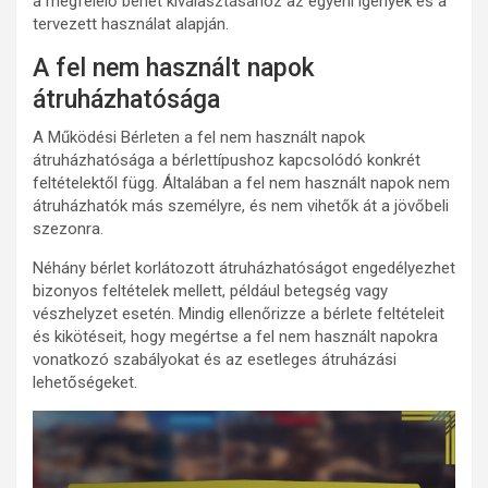
a megfelelő bérlet kiválasztásához az egyéni igények és a
tervezett használat alapján.
A fel nem használt napok
átruházhatósága
A Működési Bérleten a fel nem használt napok
átruházhatósága a bérlettípushoz kapcsolódó konkrét
feltételektől függ. Általában a fel nem használt napok nem
átruházhatók más személyre, és nem vihetők át a jövőbeli
szezonra.
Néhány bérlet korlátozott átruházhatóságot engedélyezhet
bizonyos feltételek mellett, például betegség vagy
vészhelyzet esetén. Mindig ellenőrizze a bérlete feltételeit
és kikötéseit, hogy megértse a fel nem használt napokra
vonatkozó szabályokat és az esetleges átruházási
lehetőségeket.