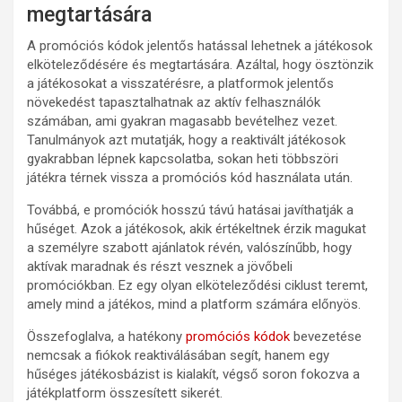
megtartására
A promóciós kódok jelentős hatással lehetnek a játékosok
elköteleződésére és megtartására. Azáltal, hogy ösztönzik
a játékosokat a visszatérésre, a platformok jelentős
növekedést tapasztalhatnak az aktív felhasználók
számában, ami gyakran magasabb bevételhez vezet.
Tanulmányok azt mutatják, hogy a reaktivált játékosok
gyakrabban lépnek kapcsolatba, sokan heti többszöri
játékra térnek vissza a promóciós kód használata után.
Továbbá, e promóciók hosszú távú hatásai javíthatják a
hűséget. Azok a játékosok, akik értékeltnek érzik magukat
a személyre szabott ajánlatok révén, valószínűbb, hogy
aktívak maradnak és részt vesznek a jövőbeli
promóciókban. Ez egy olyan elköteleződési ciklust teremt,
amely mind a játékos, mind a platform számára előnyös.
Összefoglalva, a hatékony
promóciós kódok
bevezetése
nemcsak a fiókok reaktiválásában segít, hanem egy
hűséges játékosbázist is kialakít, végső soron fokozva a
játékplatform összesített sikerét.