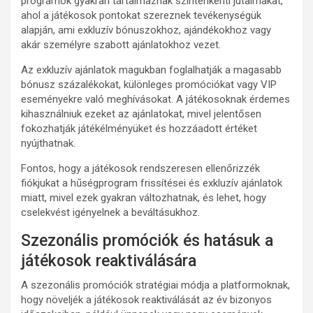
programok gyakran tartalmaznak szintenkénti jutalmakat,
ahol a játékosok pontokat szereznek tevékenységük
alapján, ami exkluzív bónuszokhoz, ajándékokhoz vagy
akár személyre szabott ajánlatokhoz vezet.
Az exkluzív ajánlatok magukban foglalhatják a magasabb
bónusz százalékokat, különleges promóciókat vagy VIP
eseményekre való meghívásokat. A játékosoknak érdemes
kihasználniuk ezeket az ajánlatokat, mivel jelentősen
fokozhatják játékélményüket és hozzáadott értéket
nyújthatnak.
Fontos, hogy a játékosok rendszeresen ellenőrizzék
fiókjukat a hűségprogram frissítései és exkluzív ajánlatok
miatt, mivel ezek gyakran változhatnak, és lehet, hogy
cselekvést igényelnek a beváltásukhoz.
Szezonális promóciók és hatásuk a
játékosok reaktiválására
A szezonális promóciók stratégiai módja a platformoknak,
hogy növeljék a játékosok reaktiválását az év bizonyos