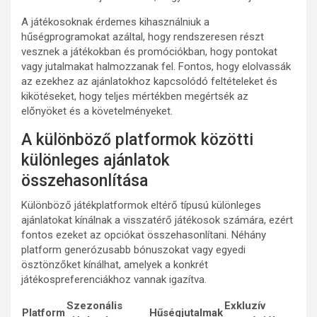
A játékosoknak érdemes kihasználniuk a
hűségprogramokat azáltal, hogy rendszeresen részt
vesznek a játékokban és promóciókban, hogy pontokat
vagy jutalmakat halmozzanak fel. Fontos, hogy elolvassák
az ezekhez az ajánlatokhoz kapcsolódó feltételeket és
kikötéseket, hogy teljes mértékben megértsék az
előnyöket és a követelményeket.
A különböző platformok közötti
különleges ajánlatok
összehasonlítása
Különböző játékplatformok eltérő típusú különleges
ajánlatokat kínálnak a visszatérő játékosok számára, ezért
fontos ezeket az opciókat összehasonlítani. Néhány
platform generózusabb bónuszokat vagy egyedi
ösztönzőket kínálhat, amelyek a konkrét
játékospreferenciákhoz vannak igazítva.
Szezonális
Exkluzív
Platform
Hűségjutalmak