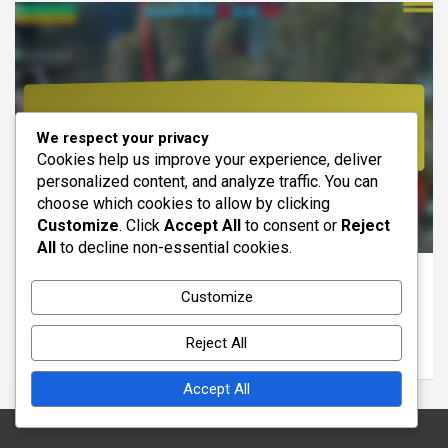
We respect your privacy
Cookies help us improve your experience, deliver
personalized content, and analyze traffic. You can
choose which cookies to allow by clicking
Customize
. Click
Accept All
to consent or
Reject
WAR ROBOTS ESEMÉNY MÉRFÖLDKŐ DÍJAK
All
to decline non-essential cookies.
Esemény Mérföldkő Visszajelzés: Közösségi
Customize
vélemények, Játékos tapasztalatok,
Javaslatok
Reject All
10/03/2026
Victor Hayes
Accept All