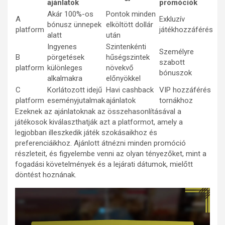
ajánlatok
promóciók
Akár 100%-os
Pontok minden
A
Exkluzív
bónusz ünnepek
elköltött dollár
platform
játékhozzáférés
alatt
után
Ingyenes
Szintenkénti
Személyre
B
pörgetések
hűségszintek
szabott
platform
különleges
növekvő
bónuszok
alkalmakra
előnyökkel
C
Korlátozott idejű
Havi cashback
VIP hozzáférés
platform
eseményjutalmak
ajánlatok
tornákhoz
Ezeknek az ajánlatoknak az összehasonlításával a
játékosok kiválaszthatják azt a platformot, amely a
legjobban illeszkedik játék szokásaikhoz és
preferenciáikhoz. Ajánlott átnézni minden promóció
részleteit, és figyelembe venni az olyan tényezőket, mint a
fogadási követelmények és a lejárati dátumok, mielőtt
döntést hoznának.