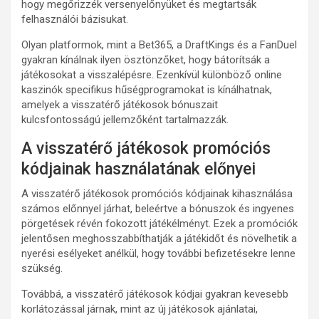
hogy megőrizzék versenyelőnyüket és megtartsák
felhasználói bázisukat.
Olyan platformok, mint a Bet365, a DraftKings és a FanDuel
gyakran kínálnak ilyen ösztönzőket, hogy bátorítsák a
játékosokat a visszalépésre. Ezenkívül különböző online
kaszinók specifikus hűségprogramokat is kínálhatnak,
amelyek a visszatérő játékosok bónuszait
kulcsfontosságú jellemzőként tartalmazzák.
A visszatérő játékosok promóciós
kódjainak használatának előnyei
A visszatérő játékosok promóciós kódjainak kihasználása
számos előnnyel járhat, beleértve a bónuszok és ingyenes
pörgetések révén fokozott játékélményt. Ezek a promóciók
jelentősen meghosszabbíthatják a játékidőt és növelhetik a
nyerési esélyeket anélkül, hogy további befizetésekre lenne
szükség.
Továbbá, a visszatérő játékosok kódjai gyakran kevesebb
korlátozással járnak, mint az új játékosok ajánlatai,