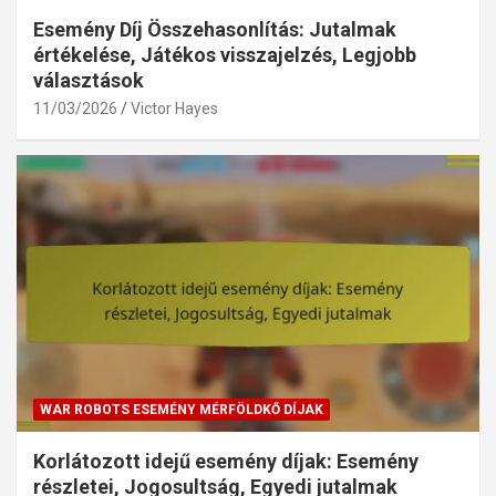
Esemény Díj Összehasonlítás: Jutalmak
értékelése, Játékos visszajelzés, Legjobb
választások
11/03/2026
Victor Hayes
WAR ROBOTS ESEMÉNY MÉRFÖLDKŐ DÍJAK
Korlátozott idejű esemény díjak: Esemény
részletei, Jogosultság, Egyedi jutalmak