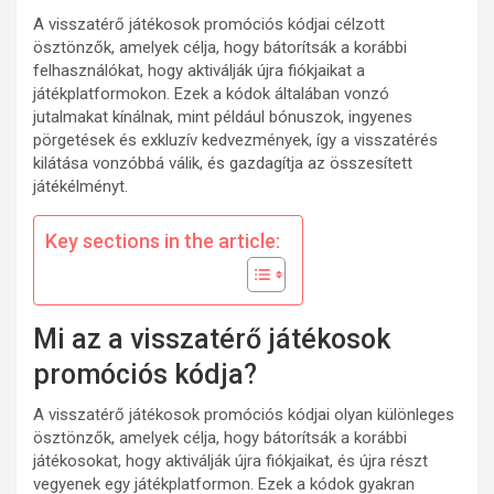
A visszatérő játékosok promóciós kódjai célzott
ösztönzők, amelyek célja, hogy bátorítsák a korábbi
felhasználókat, hogy aktiválják újra fiókjaikat a
játékplatformokon. Ezek a kódok általában vonzó
jutalmakat kínálnak, mint például bónuszok, ingyenes
pörgetések és exkluzív kedvezmények, így a visszatérés
kilátása vonzóbbá válik, és gazdagítja az összesített
játékélményt.
Key sections in the article:
Mi az a visszatérő játékosok
promóciós kódja?
A visszatérő játékosok promóciós kódjai olyan különleges
ösztönzők, amelyek célja, hogy bátorítsák a korábbi
játékosokat, hogy aktiválják újra fiókjaikat, és újra részt
vegyenek egy játékplatformon. Ezek a kódok gyakran