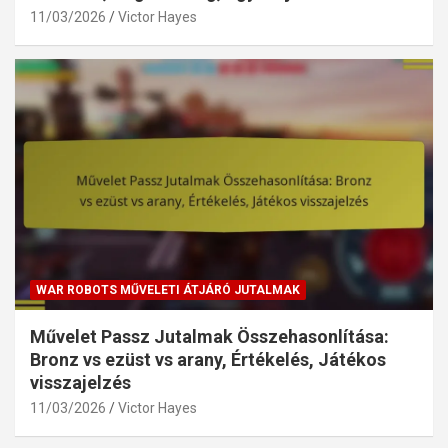
11/03/2026
Victor Hayes
WAR ROBOTS MŰVELETI ÁTJÁRÓ JUTALMAK
Művelet Passz Jutalmak Összehasonlítása:
Bronz vs ezüst vs arany, Értékelés, Játékos
visszajelzés
11/03/2026
Victor Hayes