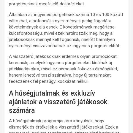
pörgetéseknek megfelelő dollárértéket.
Általában az ingyenes pörgetések száma 10 és 100 között
változhat, a potenciális nyeremények pedig fogadási
követelmények alá esnek. E követelmények megértése
kulcsfontosságú, mivel ezek határozzák meg, hogy a
játékosoknak mennyit kell fogadniuk, mielőtt bármilyen
nyereményt visszavonhatnak az ingyenes pörgetésekből.
A visszatérő játékosoknak érdemes olyan promóciókat
keresniük, amelyek ingyenes pörgetéseket kínálnak új
játékkiadásokra, mivel ez nemcsak fokozza élményüket,
hanem lehetővé teszi számukra, hogy új tartalmakat
fedezzenek fel pénzügyi kockázat nélkül.
A hűségjutalmak és exkluzív
ajánlatok a visszatérő játékosok
számára
A hűségjutalmak programjai arra irányulnak, hogy
elismerjék és értékeljék a visszatérő játékosokat. Ezek a