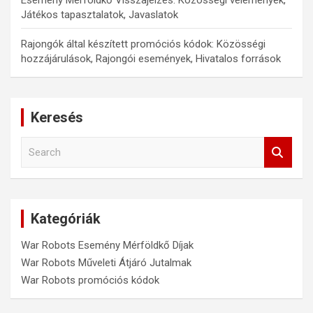
Játékos tapasztalatok, Javaslatok
Rajongók által készített promóciós kódok: Közösségi
hozzájárulások, Rajongói események, Hivatalos források
Keresés
S
e
a
r
c
Kategóriák
h
War Robots Esemény Mérföldkő Díjak
War Robots Műveleti Átjáró Jutalmak
War Robots promóciós kódok