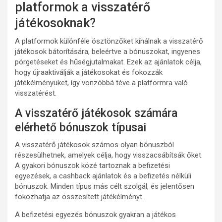
platformok a visszatérő
játékosoknak?
A platformok különféle ösztönzőket kínálnak a visszatérő
játékosok bátorítására, beleértve a bónuszokat, ingyenes
pörgetéseket és hűségjutalmakat. Ezek az ajánlatok célja,
hogy újraaktiválják a játékosokat és fokozzák
játékélményüket, így vonzóbbá téve a platformra való
visszatérést.
A visszatérő játékosok számára
elérhető bónuszok típusai
A visszatérő játékosok számos olyan bónuszból
részesülhetnek, amelyek célja, hogy visszacsábítsák őket.
A gyakori bónuszok közé tartoznak a befizetési
egyezések, a cashback ajánlatok és a befizetés nélküli
bónuszok. Minden típus más célt szolgál, és jelentősen
fokozhatja az összesített játékélményt.
A befizetési egyezés bónuszok gyakran a játékos