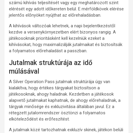
számú kihívás teljesítését vagy egy meghatározott szint
elérését egy adott időkereten belül. E mérföldkövek elérése
jelentős előnyöket nyújthat az előrehaladásban.
A kihívások változóak lehetnek, a napi bejelentkezéstől
kezdve a versenykörnyezetben elért bizonyos rangig. A
játékosoknak prioritásként kell kezelniük ezeket a
kihívásokat, hogy maximalizálják jutalmaikat és biztosítsák
a folyamatos előrehaladást a passzban.
Jutalmak struktúrája az idő
múlásával
A Silver Operation Pass jutalmak struktúrája úgy van
kialakítva, hogy értékes tárgyakat biztosítson a
játékosoknak, ahogy haladnak. Kezdetben a játékosok
alapvető jutalmakat kaphatnak, de ahogy előrehaladnak, a
tárgyak minősége és exkluzivitása általában javul. Ez a
rétegzett jutalomrendszer ösztönzi a folyamatos
elköteleződést és erőfeszítést.
A jutalmak közé tartozhatnak exkluzív skinek, játékon belüli