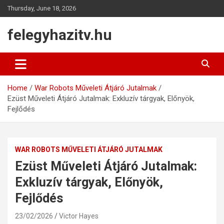
Skip
Thursday, June 18, 2026
to
content
felegyhazitv.hu
Home
War Robots Műveleti Átjáró Jutalmak
Ezüst Műveleti Átjáró Jutalmak: Exkluzív tárgyak, Előnyök,
Fejlődés
WAR ROBOTS MŰVELETI ÁTJÁRÓ JUTALMAK
Ezüst Műveleti Átjáró Jutalmak:
Exkluzív tárgyak, Előnyök,
Fejlődés
23/02/2026
Victor Hayes