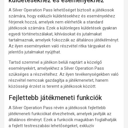
küldetésekhez és eseményekhez
A Silver Operation Pass lehetőséget biztosít a játékosok
számára, hogy exkluzív küldetésekhez és eseményekhez
férjenek hozzá, amelyek nem elérhetők a standard
játékosok számára. Ezek a különleges küldetések gyakran
egyedi történetszálakat, kihívásokat és jutalmakat
tartalmaznak, amelyek fokozzák az általános játékélményt.
Az ilyen eseményeken való részvétel ritka tárgyakat és
jelentős jutalmakat nyújthat.
Tartsd szemmel a játékon belüli naptárt a közelgő
eseményekért, amelyekhez a Silver Operation Pass
szükséges a részvételhez. Az ilyen tevékenységekben való
részvétel nemcsak gazdagítja a játékmenetet, hanem
közösségi érzést is teremt a játékosok között.
Fejlettebb játékmeneti funkciók
A Silver Operation Pass révén a játékosok fejlettebb
játékmeneti funkciókat élvezhetnek, amelyek javítják az
általános élményt. Ezek a funkciók magukban foglalhatják
a fejlett testreszabási lehetőségeket, exkluzív