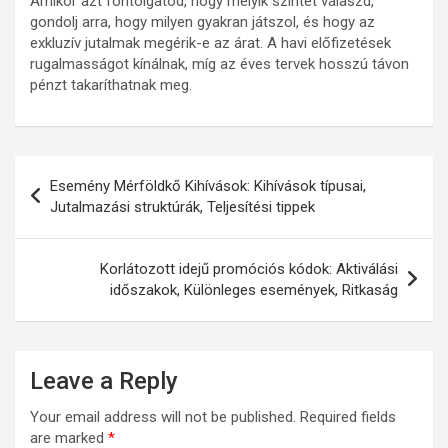
Amikor azt fontolgatod, hogy melyik szintet válaszd,
gondolj arra, hogy milyen gyakran játszol, és hogy az
exkluzív jutalmak megérik-e az árat. A havi előfizetések
rugalmasságot kínálnak, míg az éves tervek hosszú távon
pénzt takaríthatnak meg.
Post
Esemény Mérföldkő Kihívások: Kihívások típusai,
navigation
Jutalmazási struktúrák, Teljesítési tippek
Korlátozott idejű promóciós kódok: Aktiválási
időszakok, Különleges események, Ritkaság
Leave a Reply
Your email address will not be published.
Required fields
are marked
*