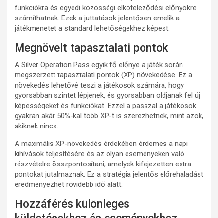
funkciókra és egyedi közösségi elköteleződési előnyökre
számíthatnak. Ezek a juttatások jelentősen emelik a
játékmenetet a standard lehetőségekhez képest.
Megnövelt tapasztalati pontok
A Silver Operation Pass egyik fő előnye a játék során
megszerzett tapasztalati pontok (XP) növekedése. Ez a
növekedés lehetővé teszi a játékosok számára, hogy
gyorsabban szintet lépjenek, és gyorsabban oldjanak fel új
képességeket és funkciókat. Ezzel a passzal a játékosok
gyakran akár 50%-kal több XP-t is szerezhetnek, mint azok,
akiknek nincs.
A maximális XP-növekedés érdekében érdemes a napi
kihívások teljesítésére és az olyan eseményeken való
részvételre összpontosítani, amelyek kifejezetten extra
pontokat jutalmaznak. Ez a stratégia jelentős előrehaladást
eredményezhet rövidebb idő alatt.
Hozzáférés különleges