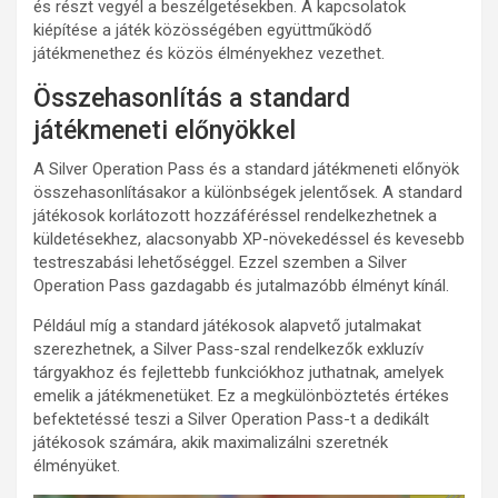
és részt vegyél a beszélgetésekben. A kapcsolatok
kiépítése a játék közösségében együttműködő
játékmenethez és közös élményekhez vezethet.
Összehasonlítás a standard
játékmeneti előnyökkel
A Silver Operation Pass és a standard játékmeneti előnyök
összehasonlításakor a különbségek jelentősek. A standard
játékosok korlátozott hozzáféréssel rendelkezhetnek a
küldetésekhez, alacsonyabb XP-növekedéssel és kevesebb
testreszabási lehetőséggel. Ezzel szemben a Silver
Operation Pass gazdagabb és jutalmazóbb élményt kínál.
Például míg a standard játékosok alapvető jutalmakat
szerezhetnek, a Silver Pass-szal rendelkezők exkluzív
tárgyakhoz és fejlettebb funkciókhoz juthatnak, amelyek
emelik a játékmenetüket. Ez a megkülönböztetés értékes
befektetéssé teszi a Silver Operation Pass-t a dedikált
játékosok számára, akik maximalizálni szeretnék
élményüket.