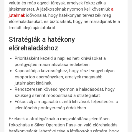
valuta és más egyedi tárgyak, amelyek fokozzák a
játékmenetet. A játékosoknak nyomon kell követniük
a
jutalmak
idővonalát, hogy hatékonyan tervezzék meg
előrehaladásukat, és biztosítsák, hogy ne maradjanak le a
limitált idejű ajánlatokról.
Stratégiák a hatékony
előrehaladáshoz
Prioritásként kezeld a napi és heti kihívásokat a
pontgyűjtés maximalizálása érdekében.
Kapcsolódj a közösséghez, hogy részt vegyél olyan
csoportos eseményeken, amelyek magasabb
jutalmakat kínálnak.
Rendszeresen kövesd nyomon a haladásodat, hogy
szükség szerint módosíthasd a stratégiákat.
Fókuszálj a magasabb szintű kihívások teljesítésére a
jelentősebb pontnyereség érdekében.
Ezeknek a stratégiáknak a megvalósítása jelentősen
fokozhatja a Silver Operation Pass-on való előrehaladás
hatékonyságát, lehetővé téve a játékosok számára, hogy