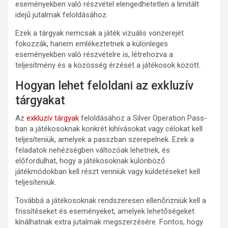
eseményekben való részvétel elengedhetetlen a limitált
idejű jutalmak feloldásához.
Ezek a tárgyak nemcsak a játék vizuális vonzerejét
fokozzák, hanem emlékeztetnek a különleges
eseményekben való részvételre is, létrehozva a
teljesítmény és a közösség érzését a játékosok között.
Hogyan lehet feloldani az exkluzív
tárgyakat
Az
exkluzív tárgyak
feloldásához a Silver Operation Pass-
ban a játékosoknak konkrét kihívásokat vagy célokat kell
teljesíteniük, amelyek a passzban szerepelnek. Ezek a
feladatok nehézségben változóak lehetnek, és
előfordulhat, hogy a játékosoknak különböző
játékmódokban kell részt venniük vagy küldetéseket kell
teljesíteniük.
Továbbá a játékosoknak rendszeresen ellenőrizniük kell a
frissítéseket és eseményeket, amelyek lehetőségeket
kínálhatnak extra jutalmak megszerzésére. Fontos, hogy