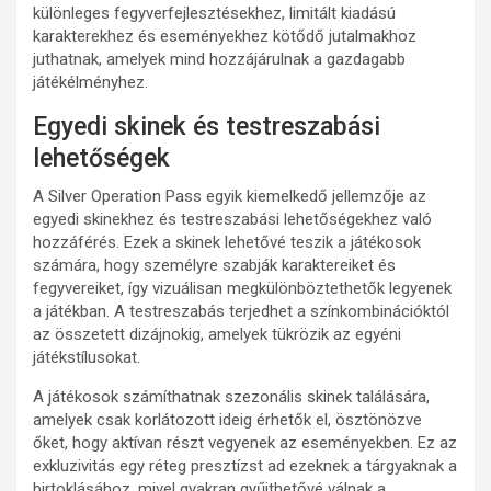
különleges fegyverfejlesztésekhez, limitált kiadású
karakterekhez és eseményekhez kötődő jutalmakhoz
juthatnak, amelyek mind hozzájárulnak a gazdagabb
játékélményhez.
Egyedi skinek és testreszabási
lehetőségek
A Silver Operation Pass egyik kiemelkedő jellemzője az
egyedi skinekhez és testreszabási lehetőségekhez való
hozzáférés. Ezek a skinek lehetővé teszik a játékosok
számára, hogy személyre szabják karaktereiket és
fegyvereiket, így vizuálisan megkülönböztethetők legyenek
a játékban. A testreszabás terjedhet a színkombinációktól
az összetett dizájnokig, amelyek tükrözik az egyéni
játékstílusokat.
A játékosok számíthatnak szezonális skinek találására,
amelyek csak korlátozott ideig érhetők el, ösztönözve
őket, hogy aktívan részt vegyenek az eseményekben. Ez az
exkluzivitás egy réteg presztízst ad ezeknek a tárgyaknak a
birtoklásához, mivel gyakran gyűjthetővé válnak a