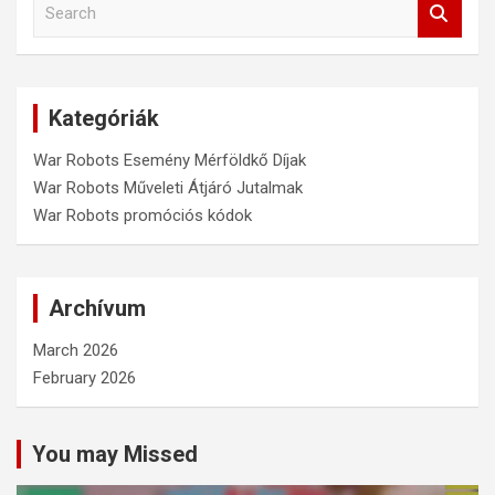
S
e
a
r
c
Kategóriák
h
War Robots Esemény Mérföldkő Díjak
War Robots Műveleti Átjáró Jutalmak
War Robots promóciós kódok
Archívum
March 2026
February 2026
You may Missed