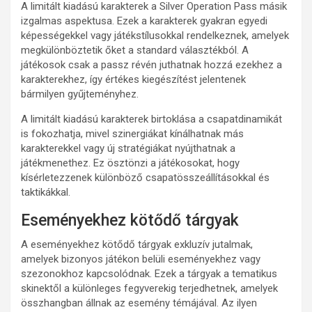
A limitált kiadású karakterek a Silver Operation Pass másik
izgalmas aspektusa. Ezek a karakterek gyakran egyedi
képességekkel vagy játékstílusokkal rendelkeznek, amelyek
megkülönböztetik őket a standard választékból. A
játékosok csak a passz révén juthatnak hozzá ezekhez a
karakterekhez, így értékes kiegészítést jelentenek
bármilyen gyűjteményhez.
A limitált kiadású karakterek birtoklása a csapatdinamikát
is fokozhatja, mivel szinergiákat kínálhatnak más
karakterekkel vagy új stratégiákat nyújthatnak a
játékmenethez. Ez ösztönzi a játékosokat, hogy
kísérletezzenek különböző csapatösszeállításokkal és
taktikákkal.
Eseményekhez kötődő tárgyak
A eseményekhez kötődő tárgyak exkluzív jutalmak,
amelyek bizonyos játékon belüli eseményekhez vagy
szezonokhoz kapcsolódnak. Ezek a tárgyak a tematikus
skinektől a különleges fegyverekig terjedhetnek, amelyek
összhangban állnak az esemény témájával. Az ilyen