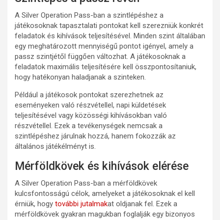
A Silver Operation Pass-ban a szintlépéshez a
játékosoknak tapasztalati pontokat kell szerezniük konkrét
feladatok és kihívások teljesítésével. Minden szint általában
egy meghatározott mennyiségű pontot igényel, amely a
passz szintjétől függően változhat. A játékosoknak a
feladatok maximális teljesítésére kell összpontosítaniuk,
hogy hatékonyan haladjanak a szinteken.
Például a játékosok pontokat szerezhetnek az
eseményeken való részvétellel, napi küldetések
teljesítésével vagy közösségi kihívásokban való
részvétellel. Ezek a tevékenységek nemcsak a
szintlépéshez járulnak hozzá, hanem fokozzák az
általános játékélményt is.
Mérföldkövek és kihívások elérése
A Silver Operation Pass-ban a mérföldkövek
kulcsfontosságú célok, amelyeket a játékosoknak el kell
érniük, hogy
további jutalmak
at oldjanak fel. Ezek a
mérföldkövek gyakran magukban foglalják egy bizonyos