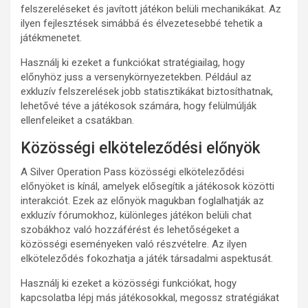
felszereléseket és javított játékon belüli mechanikákat. Az
ilyen fejlesztések simábbá és élvezetesebbé tehetik a
játékmenetet.
Használj ki ezeket a funkciókat stratégiailag, hogy
előnyhöz juss a versenykörnyezetekben. Például az
exkluzív felszerelések jobb statisztikákat biztosíthatnak,
lehetővé téve a játékosok számára, hogy felülmúlják
ellenfeleiket a csatákban.
Közösségi elköteleződési előnyök
A Silver Operation Pass közösségi elköteleződési
előnyöket is kínál, amelyek elősegítik a játékosok közötti
interakciót. Ezek az előnyök magukban foglalhatják az
exkluzív fórumokhoz, különleges játékon belüli chat
szobákhoz való hozzáférést és lehetőségeket a
közösségi eseményeken való részvételre. Az ilyen
elköteleződés fokozhatja a játék társadalmi aspektusát.
Használj ki ezeket a közösségi funkciókat, hogy
kapcsolatba lépj más játékosokkal, megossz stratégiákat