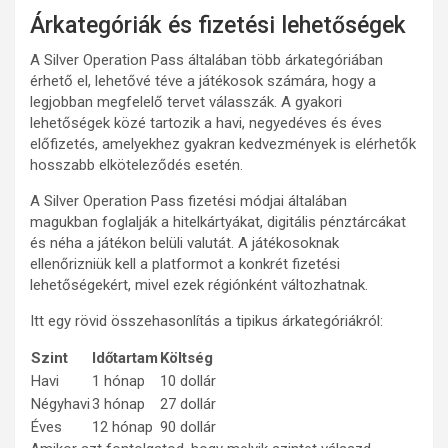
Árkategóriák és fizetési lehetőségek
A Silver Operation Pass általában több árkategóriában
érhető el, lehetővé téve a játékosok számára, hogy a
legjobban megfelelő tervet válasszák. A gyakori
lehetőségek közé tartozik a havi, negyedéves és éves
előfizetés, amelyekhez gyakran kedvezmények is elérhetők
hosszabb elköteleződés esetén.
A Silver Operation Pass fizetési módjai általában
magukban foglalják a hitelkártyákat, digitális pénztárcákat
és néha a játékon belüli valutát. A játékosoknak
ellenőrizniük kell a platformot a konkrét fizetési
lehetőségekért, mivel ezek régiónként változhatnak.
Itt egy rövid összehasonlítás a tipikus árkategóriákról:
Szint
Időtartam
Költség
Havi
1 hónap
10 dollár
Négyhavi
3 hónap
27 dollár
Éves
12 hónap
90 dollár