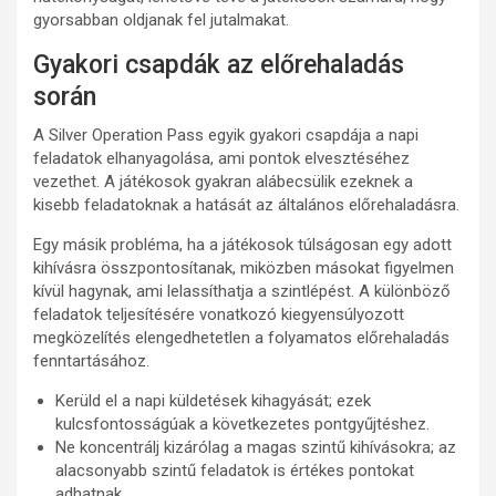
gyorsabban oldjanak fel jutalmakat.
Gyakori csapdák az előrehaladás
során
A Silver Operation Pass egyik gyakori csapdája a napi
feladatok elhanyagolása, ami pontok elvesztéséhez
vezethet. A játékosok gyakran alábecsülik ezeknek a
kisebb feladatoknak a hatását az általános előrehaladásra.
Egy másik probléma, ha a játékosok túlságosan egy adott
kihívásra összpontosítanak, miközben másokat figyelmen
kívül hagynak, ami lelassíthatja a szintlépést. A különböző
feladatok teljesítésére vonatkozó kiegyensúlyozott
megközelítés elengedhetetlen a folyamatos előrehaladás
fenntartásához.
Kerüld el a napi küldetések kihagyását; ezek
kulcsfontosságúak a következetes pontgyűjtéshez.
Ne koncentrálj kizárólag a magas szintű kihívásokra; az
alacsonyabb szintű feladatok is értékes pontokat
adhatnak.