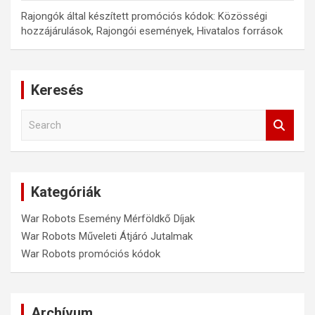
Rajongók által készített promóciós kódok: Közösségi
hozzájárulások, Rajongói események, Hivatalos források
Keresés
S
e
a
r
c
Kategóriák
h
War Robots Esemény Mérföldkő Díjak
War Robots Műveleti Átjáró Jutalmak
War Robots promóciós kódok
Archívum