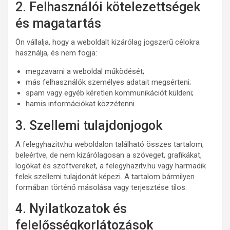
2. Felhasználói kötelezettségek
és magatartás
Ön vállalja, hogy a weboldalt kizárólag jogszerű célokra
használja, és nem fogja:
megzavarni a weboldal működését;
más felhasználók személyes adatait megsérteni;
spam vagy egyéb kéretlen kommunikációt küldeni;
hamis információkat közzétenni.
3. Szellemi tulajdonjogok
A felegyhazitv.hu weboldalon található összes tartalom,
beleértve, de nem kizárólagosan a szöveget, grafikákat,
logókat és szoftvereket, a felegyhazitv.hu vagy harmadik
felek szellemi tulajdonát képezi. A tartalom bármilyen
formában történő másolása vagy terjesztése tilos.
4. Nyilatkozatok és
felelősségkorlátozások