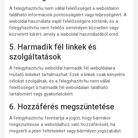
A felegyhazitv.hu nem vállal felelősséget a weboldalon
található információk pontosságáért vagy teljességéért. A
weboldal használata saját felelősségére történik, és a
felegyhazitv.hu nem felelős semmilyen közvetlen vagy
közvetett kárért, amely a weboldal használatából ered.
5. Harmadik fél linkek és
szolgáltatások
A felegyhazitv.hu weboldal harmadik fél weboldalaira
mutató linkeket tartalmazhat. Ezek a linkek csak kényelmi
célokat szolgálnak, és a felegyhazitv.hu nem vállal
felelősséget a harmadik fél weboldalain található
tartalomért vagy gyakorlatokért.
6. Hozzáférés megszüntetése
A felegyhazitv.hu fenntartja a jogot, hogy bármikor
megszüntesse a weboldalhoz való hozzáférését, ha
megsérti a jelen feltételeket vagy bármilyen jogszabályt.