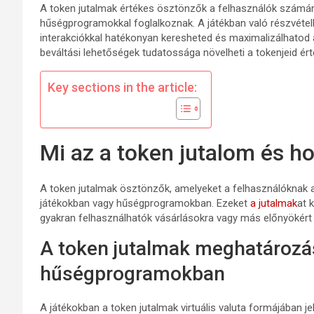
A token jutalmak értékes ösztönzők a felhasználók számára
hűségprogramokkal foglalkoznak. A játékban való részvétel
interakciókkal hatékonyan keresheted és maximalizálhatod a 
beváltási lehetőségek tudatossága növelheti a tokenjeid ér
Key sections in the article:
Mi az a token jutalom és 
A token jutalmak ösztönzők, amelyeket a felhasználóknak a
játékokban vagy hűségprogramokban. Ezeket
a jutalmak
at 
gyakran felhasználhatók vásárlásokra vagy más előnyökért 
A token jutalmak meghatározá
hűségprogramokban
A játékokban a token jutalmak virtuális valuta formájában je