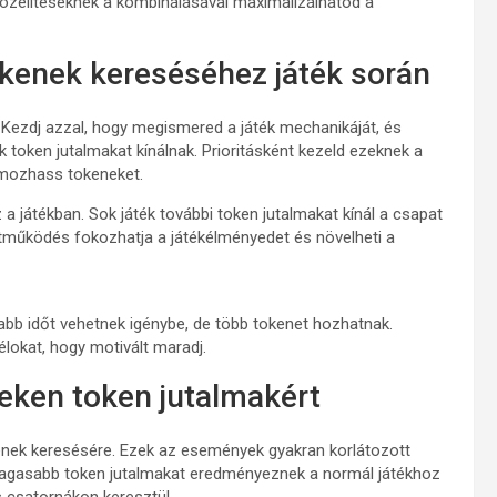
közelítéseknek a kombinálásával maximalizálhatod a
okenek kereséséhez játék során
 Kezdj azzal, hogy megismered a játék mechanikáját, és
 token jutalmakat kínálnak. Prioritásként kezeld ezeknek a
almozhass tokeneket.
 játékban. Sok játék további token jutalmakat kínál a csapat
ttműködés fokozhatja a játékélményedet és növelheti a
bb időt vehetnek igénybe, de több tokenet hozhatnak.
lokat, hogy motivált maradj.
ken token jutalmakért
nek keresésére. Ezek az események gyakran korlátozott
 magasabb token jutalmakat eredményeznek a normál játékhoz