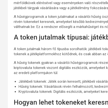
mérföldkövek elérésével vagy eseményeken való részvétellel
játékbeli tárgyak vásárlására vagy a játékélmény fokozására
A hűségprogramok a token jutalmakat a vásárlói hűség öszt
révén tokeneket keresnek, amelyeket később kedvezményekr
válthatnak be. Ez a rendszer elősegíti a márkahűséget és növ
A token jutalmak típusai: játék
A token jutalmak három fő típusba sorolhatók: játékbeli tok
tokenek a játékplatformokhoz kötődnek, és csak abban az
A hűség tokenek gyakran a vásárlói hűségprogramok részei,
kriptovaluta tokenek viszont digitális eszközök, amelyeket
az eredeti platformjukon túl.
Játékbeli tokenek: Játék során keresett, játékbeli vásárl
Hűség tokenek: Vásárlások révén felhalmozott, kedvezm
Kryptovaluta tokenek: Digitális eszközök, amelyeket ker
Hogyan lehet tokeneket keresn