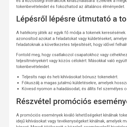
és a közösségi interakciók kihasználására. Ezeknek a meg
tokenbevételeidet és fokozhatod az általános élményedet.
Lépésről lépésre útmutató a t
A hatékony játék az egyik fő módja a tokenek keresésének.
azonosítod azokat a feladatokat vagy küldetéseket, amelyek
feladatoknak a következetes teljesítését, hogy idővel felh
Fontold meg, hogy csatlakozol csapatokhoz vagy céhekhez a
teljesítményekért vagy közös célokért. Másokkal való együ
tokenbevételeidet.
Teljesíts napi és heti kihívásokat bónusz tokenekért.
Fókuszálj a magas jutalmú küldetésekre, amelyek hossza
Kövesd nyomon a haladásodat, és állíts fel személyes cé
Részvétel promóciós eseménye
A promóciós események kiváló lehetőségeket kínálnak toke
idejű kihívásokat vagy tevékenységeket kínálnak, amelyek