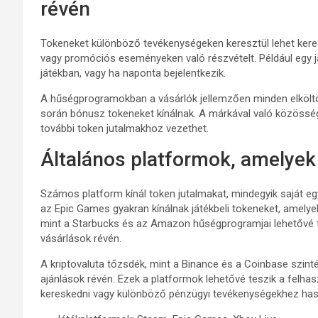
révén
Tokeneket különböző tevékenységeken keresztül lehet keresni
vagy promóciós eseményeken való részvételt. Például egy já
játékban, vagy ha naponta bejelentkezik.
A hűségprogramokban a vásárlók jellemzően minden elköltö
során bónusz tokeneket kínálnak. A márkával való közösségi
további token jutalmakhoz vezethet.
Általános platformok, amelyek
Számos platform kínál token jutalmakat, mindegyik saját eg
az Epic Games gyakran kínálnak játékbeli tokeneket, amelye
mint a Starbucks és az Amazon hűségprogramjai lehetővé 
vásárlások révén.
A kriptovaluta tőzsdék, mint a Binance és a Coinbase szint
ajánlások révén. Ezek a platformok lehetővé teszik a felh
kereskedni vagy különböző pénzügyi tevékenységekhez hasz