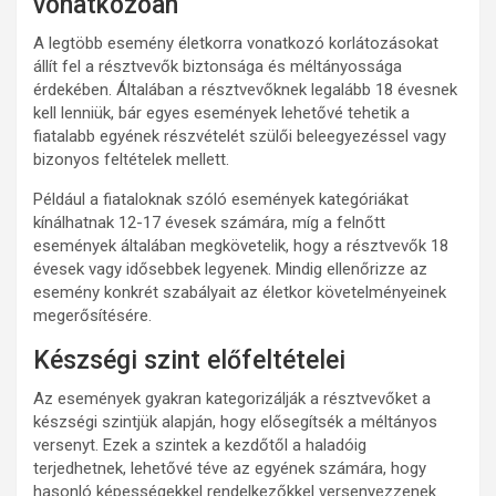
vonatkozóan
A legtöbb esemény életkorra vonatkozó korlátozásokat
állít fel a résztvevők biztonsága és méltányossága
érdekében. Általában a résztvevőknek legalább 18 évesnek
kell lenniük, bár egyes események lehetővé tehetik a
fiatalabb egyének részvételét szülői beleegyezéssel vagy
bizonyos feltételek mellett.
Például a fiataloknak szóló események kategóriákat
kínálhatnak 12-17 évesek számára, míg a felnőtt
események általában megkövetelik, hogy a résztvevők 18
évesek vagy idősebbek legyenek. Mindig ellenőrizze az
esemény konkrét szabályait az életkor követelményeinek
megerősítésére.
Készségi szint előfeltételei
Az események gyakran kategorizálják a résztvevőket a
készségi szintjük alapján, hogy elősegítsék a méltányos
versenyt. Ezek a szintek a kezdőtől a haladóig
terjedhetnek, lehetővé téve az egyének számára, hogy
hasonló képességekkel rendelkezőkkel versenyezzenek.