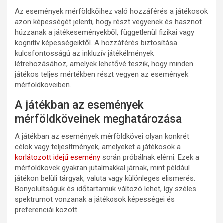
Az események mérföldkőihez való hozzáférés a játékosok
azon képességét jelenti, hogy részt vegyenek és hasznot
húzzanak a játékeseményekből, függetlenül fizikai vagy
kognitív képességeiktől. A hozzáférés biztosítása
kulcsfontosságú az inkluzív játékélmények
létrehozásához, amelyek lehetővé teszik, hogy minden
játékos teljes mértékben részt vegyen az események
mérföldköveiben.
A játékban az események
mérföldköveinek meghatározása
A játékban az események mérföldkövei olyan konkrét
célok vagy teljesítmények, amelyeket a játékosok a
korlátozott idejű esemény
során próbálnak elérni. Ezek a
mérföldkövek gyakran jutalmakkal járnak, mint például
játékon belüli tárgyak, valuta vagy különleges elismerés.
Bonyolultságuk és időtartamuk változó lehet, így széles
spektrumot vonzanak a játékosok képességei és
preferenciái között.