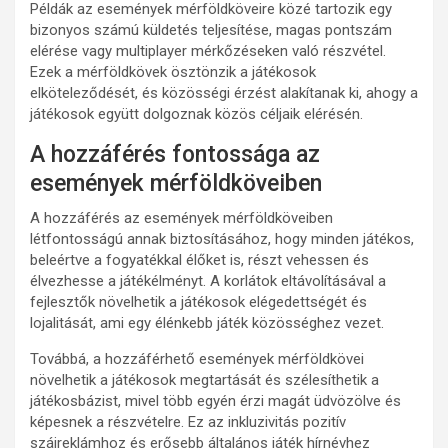
Példák az események mérföldköveire közé tartozik egy
bizonyos számú küldetés teljesítése, magas pontszám
elérése vagy multiplayer mérkőzéseken való részvétel.
Ezek a mérföldkövek ösztönzik a játékosok
elköteleződését, és közösségi érzést alakítanak ki, ahogy a
játékosok együtt dolgoznak közös céljaik elérésén.
A hozzáférés fontossága az
események mérföldköveiben
A hozzáférés az események mérföldköveiben
létfontosságú annak biztosításához, hogy minden játékos,
beleértve a fogyatékkal élőket is, részt vehessen és
élvezhesse a játékélményt. A korlátok eltávolításával a
fejlesztők növelhetik a játékosok elégedettségét és
lojalitását, ami egy élénkebb játék közösséghez vezet.
Továbbá, a hozzáférhető események mérföldkövei
növelhetik a játékosok megtartását és szélesíthetik a
játékosbázist, mivel több egyén érzi magát üdvözölve és
képesnek a részvételre. Ez az inkluzivitás pozitív
szájreklámhoz és erősebb általános játék hírnévhez