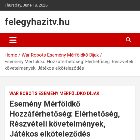
Skip
Thursday, June 18, 2026
to
content
felegyhazitv.hu
Home
War Robots Esemény Mérföldkő Díjak
Esemény Mérföldkő Hozzáférhetőség: Elérhetőség, Részvételi
követelmények, Játékos elköteleződés
WAR ROBOTS ESEMÉNY MÉRFÖLDKŐ DÍJAK
Esemény Mérföldkő
Hozzáférhetőség: Elérhetőség,
Részvételi követelmények,
Játékos elköteleződés