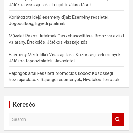
Játékos visszajelzés, Legjobb választások
Korlátozott idejű esemény díjak: Esemény részletei,
Jogosultság, Egyedi jutalmak
Művelet Passz Jutalmak Összehasonlítása: Bronz vs ezüst
vs arany, Értékelés, Játékos visszajelzés
Esemény Mérföldkő Visszajelzés: Közösségi vélemények,
Játékos tapasztalatok, Javaslatok
Rajongók által készített promóciós kódok: Közösségi
hozzájárulások, Rajongói események, Hivatalos források
Keresés
S
e
a