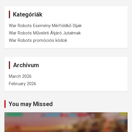
r
c
Kategóriák
h
War Robots Esemény Mérföldkő Díjak
War Robots Műveleti Átjáró Jutalmak
War Robots promóciós kódok
Archívum
March 2026
February 2026
You may Missed