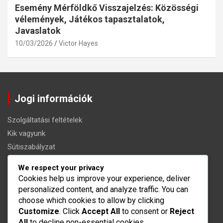
Esemény Mérföldkő Visszajelzés: Közösségi
vélemények, Játékos tapasztalatok,
Javaslatok
10/03/2026
Victor Hayes
Jogi információk
Szolgáltatási feltételek
Kik vagyunk
Sütiszabályzat
Lépjen kapcsolatba velünk
We respect your privacy
Az Ön adatvédelme
Cookies help us improve your experience, deliver
personalized content, and analyze traffic. You can
Kategóriák
choose which cookies to allow by clicking
Customize
. Click
Accept All
to consent or
Reject
All
to decline non-essential cookies.
War Robots Esemény Mérföldkő Díjak