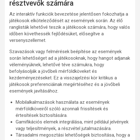
résztvevők számára
Az interaktív funkciók bevezetése jelentősen fokozhatja a
játékosok elköteleződését az események során. Az élő
ranglisták lehetővé teszik a játékosok számára, hogy valós
időben követhessék fejlődésüket, elősegítve a
versenyszellemet.
Szavazások vagy felmérések beépítése az események
során lehetőséget ad a játékosoknak, hogy hangot adjanak
véleményüknek, lehetővé téve számukra, hogy
befolyásolják a jövőbeli mérföldköveket és
kezdeményezéseket. Ez a visszajelzési kör kritikus a
játékosok preferenciáinak megértéséhez és a jövőbeli
események javításához.
Mobilalkalmazások használata az események
mérföldköveiről szóló azonnali frissítések és
értesítések biztosítására.
Gamifikációs elemek integrálása, mint például jelvények
vagy teljesítmények, a részvétel jutalmazására.
Társadalmi megosztási lehetőségek biztosítása, hogy a