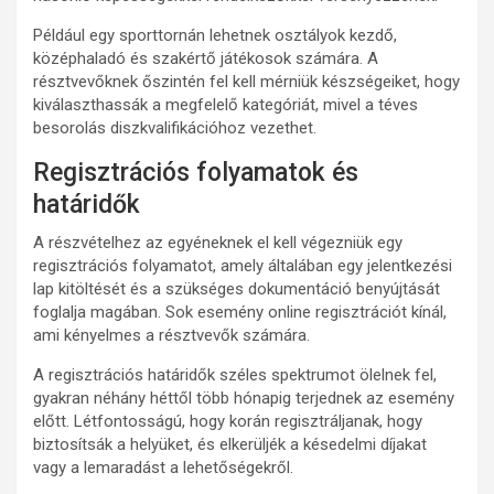
Például egy sporttornán lehetnek osztályok kezdő,
középhaladó és szakértő játékosok számára. A
résztvevőknek őszintén fel kell mérniük készségeiket, hogy
kiválaszthassák a megfelelő kategóriát, mivel a téves
besorolás diszkvalifikációhoz vezethet.
Regisztrációs folyamatok és
határidők
A részvételhez az egyéneknek el kell végezniük egy
regisztrációs folyamatot, amely általában egy jelentkezési
lap kitöltését és a szükséges dokumentáció benyújtását
foglalja magában. Sok esemény online regisztrációt kínál,
ami kényelmes a résztvevők számára.
A regisztrációs határidők széles spektrumot ölelnek fel,
gyakran néhány héttől több hónapig terjednek az esemény
előtt. Létfontosságú, hogy korán regisztráljanak, hogy
biztosítsák a helyüket, és elkerüljék a késedelmi díjakat
vagy a lemaradást a lehetőségekről.