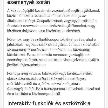
események során
A közösségépítő kezdeményezések elősegítik a játékosok
közötti összetartozás érzését, ami fokozhatja az
általános élményt. Csapatkihívások vagy együttműködési
feladatok szervezése ösztönözheti a játékosokat, hogy
közösen dolgozzanak a közös célok elérésén.
Fórumok vagy beszélgetőcsoportok létrehozása, ahol a
játékosok megoszthatják stratégiáikat és tapasztalataikat
az események során, szintén erősítheti a közösségi
kötelékeket. Ez az interakció nemcsak gazdagítja az
esemény élményét, hanem értékes visszajelzést is nyújt a
jövőbeli fejlesztésekhez.
Fontolja meg virtuális találkozók vagy kérdezz-felelek
ülések szervezését a fejlesztőkkel az események
mérföldköveiről és a játékosok véleményének
összegyűjtéséről. Ez a transzparencia növelheti a bizalmat
és a lojalitást a közösségen belül.
Interaktív funkciók és eszközök a