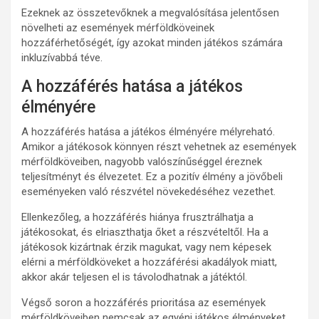
Ezeknek az összetevőknek a megvalósítása jelentősen
növelheti az események mérföldköveinek
hozzáférhetőségét, így azokat minden játékos számára
inkluzívabbá téve.
A hozzáférés hatása a játékos
élményére
A hozzáférés hatása a játékos élményére mélyreható.
Amikor a játékosok könnyen részt vehetnek az események
mérföldköveiben, nagyobb valószínűséggel éreznek
teljesítményt és élvezetet. Ez a pozitív élmény a jövőbeli
eseményeken való részvétel növekedéséhez vezethet.
Ellenkezőleg, a hozzáférés hiánya frusztrálhatja a
játékosokat, és elriaszthatja őket a részvételtől. Ha a
játékosok kizártnak érzik magukat, vagy nem képesek
elérni a mérföldköveket a hozzáférési akadályok miatt,
akkor akár teljesen el is távolodhatnak a játéktól.
Végső soron a hozzáférés prioritása az események
mérföldköveiben nemcsak az egyéni játékos élményeket