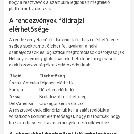
hogy a résztvevők a számukra legjobban megfelelő
platformot válasszák.
A rendezvények földrajzi
elérhetősége
A rendezvények mérföldköveinek földrajzi elérhetősége
széles spektrumot ölelhet fel, gyakran a helyi
szabályozások és logisztikai megfontolások befolyásolják.
Néhány esemény globálisan elérhető lehet, míg mások
csak bizonyos régiókra korlátozódhatnak.
Régió
Elérhetőség
Észak-Amerika
Teljesen elérhető
Európa
Részben elérhető
Ázsia
Korlátozott elérhetőség
Dél-Amerika
Országonként változó
A résztvevőknek ellenőrizniük kell a saját régiójukra
vonatkozó konkrét elérhetőséget, hogy biztosítsák, hogy
hozzáférhessenek az események mérföldköveihez.