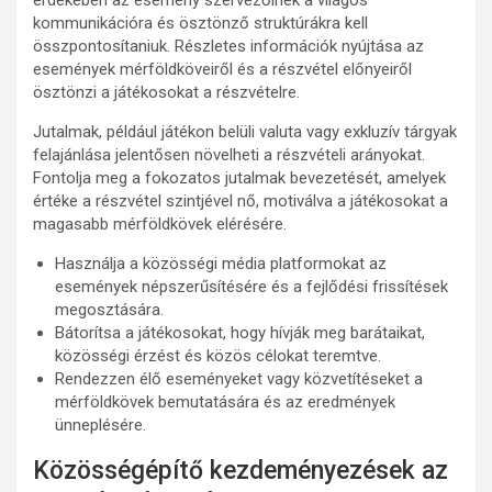
érdekében az esemény szervezőinek a világos
kommunikációra és ösztönző struktúrákra kell
összpontosítaniuk. Részletes információk nyújtása az
események mérföldköveiről és a részvétel előnyeiről
ösztönzi a játékosokat a részvételre.
Jutalmak, például játékon belüli valuta vagy exkluzív tárgyak
felajánlása jelentősen növelheti a részvételi arányokat.
Fontolja meg a fokozatos jutalmak bevezetését, amelyek
értéke a részvétel szintjével nő, motiválva a játékosokat a
magasabb mérföldkövek elérésére.
Használja a közösségi média platformokat az
események népszerűsítésére és a fejlődési frissítések
megosztására.
Bátorítsa a játékosokat, hogy hívják meg barátaikat,
közösségi érzést és közös célokat teremtve.
Rendezzen élő eseményeket vagy közvetítéseket a
mérföldkövek bemutatására és az eredmények
ünneplésére.
Közösségépítő kezdeményezések az